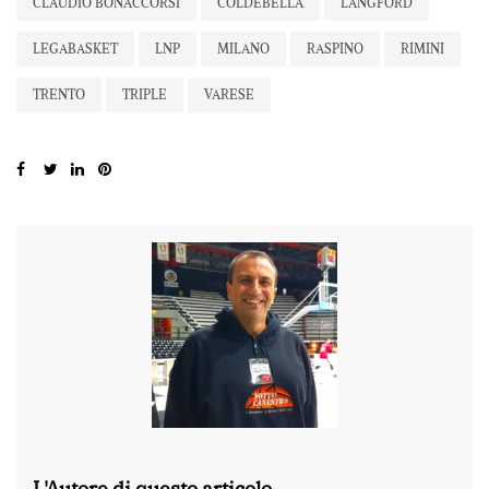
CLAUDIO BONACCORSI
COLDEBELLA
LANGFORD
LEGABASKET
LNP
MILANO
RASPINO
RIMINI
TRENTO
TRIPLE
VARESE
L'Autore di questo articolo