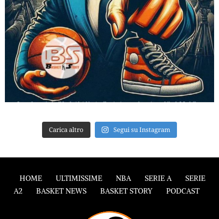
Carica altro
Segui su Instagram
HOME
ULTIMISSIME
NBA
SERIE A
SERIE
A2
BASKET NEWS
BASKET STORY
PODCAST