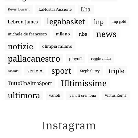
Lba
LaNostraPassione
Kevin Durant
legabasket
lnp
Lebron James
lnp gold
news
nba
michele de francesco
milano
notizie
olimpia milano
pallacanestro
playoff
reggio emilia
sport
triple
serie A
sassari
Steph Curry
Ultimissime
TuttoUnAltroSport
ultimora
vanoli
Virtus Roma
vanoli cremona
Instagram