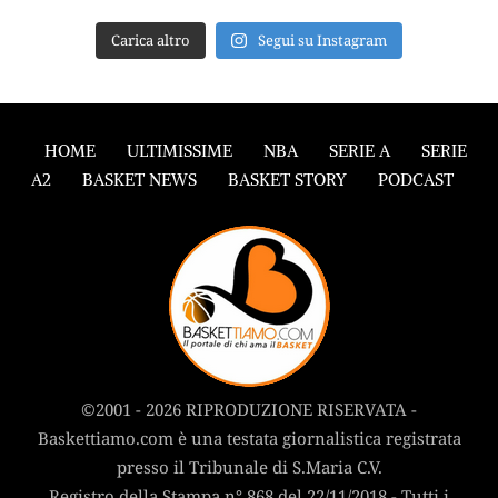
Carica altro
Segui su Instagram
HOME
ULTIMISSIME
NBA
SERIE A
SERIE
A2
BASKET NEWS
BASKET STORY
PODCAST
©2001 - 2026 RIPRODUZIONE RISERVATA -
Baskettiamo.com è una testata giornalistica registrata
presso il Tribunale di S.Maria C.V.
Registro della Stampa n° 868 del 22/11/2018 - Tutti i