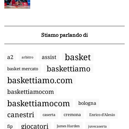
Stiamo parlando di
basket
a2
assist
arbitro
baskettiamo
basket mercato
baskettiamo.com
baskettiamocom
baskettiamocom
bologna
canestri
cremona
caserta
Enrico d’Alesio
giocatori
fip
James Harden
juvecaserta