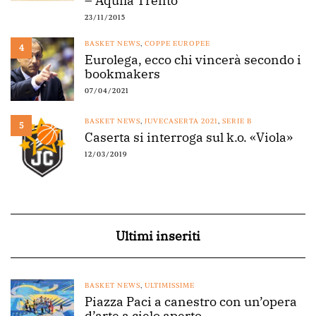
– Aquila Trento
23/11/2015
BASKET NEWS
,
COPPE EUROPEE
4
Eurolega, ecco chi vincerà secondo i
bookmakers
07/04/2021
BASKET NEWS
,
JUVECASERTA 2021
,
SERIE B
5
Caserta si interroga sul k.o. «Viola»
12/03/2019
Ultimi inseriti
BASKET NEWS
,
ULTIMISSIME
Piazza Paci a canestro con un’opera
d’arte a cielo aperto