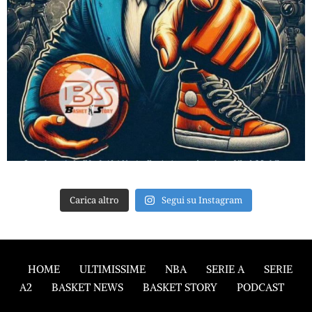
Carica altro
Segui su Instagram
HOME
ULTIMISSIME
NBA
SERIE A
SERIE
A2
BASKET NEWS
BASKET STORY
PODCAST