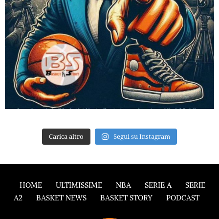
Carica altro
Segui su Instagram
HOME
ULTIMISSIME
NBA
SERIE A
SERIE
A2
BASKET NEWS
BASKET STORY
PODCAST