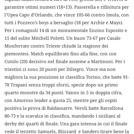
garantire ottimi numeri (18+13). Passerella e rifinitura per
l’Upea Capo d’Orlando, che vince 105-66 contro Imola, con
tutti i Pozzeco’s boys a bersaglio (18 per Archie e Mays).
Per i romagnoli 14 di un monumentale Enzino Esposito e
15 del solito Mitchell Poletti. Un buon 73-67 per Casale
Monferrato contro Trieste chiude la stagione dei
piemontesi. Match equilibrato fino alla fine, con con
Cutolo (20) decisivo nel finale assieme a Martinoni. Per i
triestini ci sono 20 punti per Diliegro. Vince ma non
migliora la sua posizione in classifica Torino, che batte 91-
78 Trapani senza troppi sforzi, specie dopo un primo
quarto monstre da 34 punti. Vanno in 5 in doppia cifra,
con Amoroso leader a quota 25, mentre per gli ospiti
positiva la prova di Baldassarre. Veroli batte Barcellona
80-73 e la scavalca in classifica, mandando i siciliani al
derby dei quarti di finale. Una gara intensa in cui il finale
vede il terzetto Samuels, Blizzard e Sanders tirare bene la