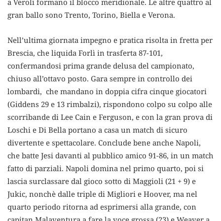
a Veroli formano il blocco meridionale. Le altre quattro al
gran ballo sono Trento, Torino, Biella e Verona.
Nell’ultima giornata impegno e pratica risolta in fretta per
Brescia, che liquida Forlì in trasferta 87-101,
confermandosi prima grande delusa del campionato,
chiuso all’ottavo posto. Gara sempre in controllo dei
lombardi, che mandano in doppia cifra cinque giocatori
(Giddens 29 e 13 rimbalzi), rispondono colpo su colpo alle
scorribande di Lee Cain e Ferguson, e con la gran prova di
Loschi e Di Bella portano a casa un match di sicuro
divertente e spettacolare. Conclude bene anche Napoli,
che batte Jesi davanti al pubblico amico 91-86, in un match
fatto di parziali. Napoli domina nel primo quarto, poi si
lascia surclassare dal gioco sotto di Maggioli (21 + 9) e
Jukic, nonchè dalle triple di Migliori e Hoover, ma nel
quarto periodo ritorna ad esprimersi alla grande, con
capitan Malaventura a fare la voce grossa (23) e Weaver a