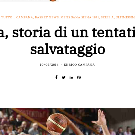
 TUTTO... CAMPANA
,
BASKET NEWS
,
MENS SANA SIENA 1871
,
SERIE A
,
ULTIMISSI
, storia di un tentat
salvataggio
10/06/2014
ENRICO CAMPANA