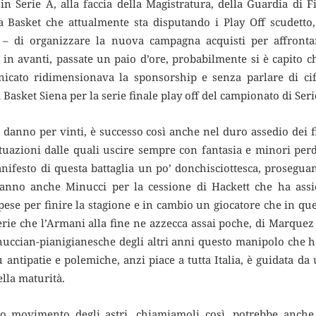
n Serie A, alla faccia della Magistratura, della Guardia di F
a Basket che attualmente sta disputando i Play Off scudetto,
e – di organizzare la nuova campagna acquisti per affronta
 in avanti, passate un paio d’ore, probabilmente si è capito c
cato ridimensionava la sponsorship e senza parlare di ci
Basket Siena per la serie finale play off del campionato di Seri
 danno per vinti, è successo così anche nel duro assedio dei fi
ituazioni dalle quali uscire sempre con fantasia e minori per
anifesto di questa battaglia un po’ donchisciottesca, prosegu
ranno anche Minucci per la cessione di Hackett che ha assi
pese per finire la stagione e in cambio un giocatore che in q
erie che l’Armani alla fine ne azzecca assai poche, di Marquez
nuccian-pianigianesche degli altri anni questo manipolo che h
ù antipatie e polemiche, anzi piace a tutta Italia, è guidata d
ella maturità.
no movimento degli astri, chiamiamoli così, potrebbe anch