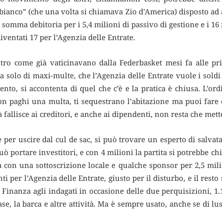
 bianco” (che una volta si chiamava Zio d’America) disposto ad
 somma debitoria per i 5,4 milioni di passivo di gestione e i 16 
iventati 17 per l’Agenzia delle Entrate.
ltro come già vaticinavano dalla Federbasket mesi fa alle pr
olo di maxi-multe, che l’Agenzia delle Entrate vuole i soldi e
ento, si accontenta di quel che c’è e la pratica è chiusa. L’o
non paghi una multa, ti sequestrano l’abitazione ma puoi fare
tà fallisce ai creditori, e anche ai dipendenti, non resta che mett
per uscire dal cul de sac, si può trovare un esperto di salvata
ò portare investitori, e con 4 milioni la partita si potrebbe c
a con una sottoscrizione locale e qualche sponsor per 2,5 milio
i per l’Agenzia delle Entrate, giusto per il disturbo, e il resto
 Finanza agli indagati in occasione delle due perquisizioni, 1.
case, la barca e altre attività. Ma è sempre usato, anche se di l