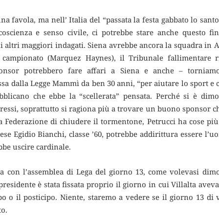
na favola, ma nell’ Italia del “passata la festa gabbato lo s
coscienza e senso civile, ci potrebbe stare anche questo fin
i altri maggiori indagati. Siena avrebbe ancora la squadra in 
l campionato (Marquez Haynes), il Tribunale fallimentare r
ponsor potrebbero fare affari a Siena e anche – torniamo
essa dalla Legge Mammì da ben 30 anni, “per aiutare lo sport e 
bblicano che ebbe la “scellerata” pensata. Perché si è dimo
eressi, soprattutto si ragiona più a trovare un buono sponsor ch
a Federazione di chiudere il tormentone, Petrucci ha cose più 
nese Egidio Bianchi, classe ’60, potrebbe addirittura essere l’u
bbe uscire cardinale.
ccia con l’assemblea di Lega del giorno 13, come volevasi dimo
residente è stata fissata proprio il giorno in cui Villalta aveva
po o il posticipo. Niente, staremo a vedere se il giorno 13 di 
o.