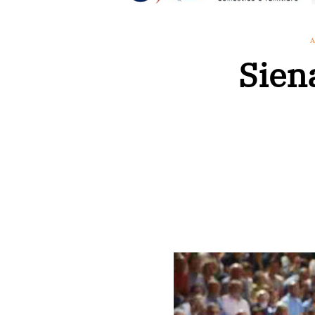
A
Siena