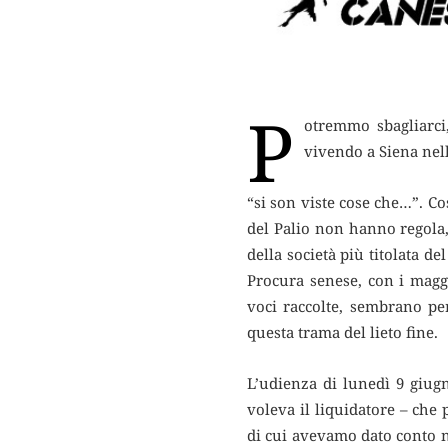
P
otremmo sbagliarc
vivendo a Siena nel
“si son viste cose che…”. Co
del Palio non hanno regola
della società più titolata d
Procura senese, con i maggi
voci raccolte, sembrano pe
questa trama del lieto fine.
L’udienza di lunedì 9 giug
voleva il liquidatore – che
di cui avevamo dato conto ne