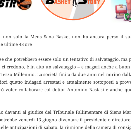
i, non solo la Mens Sana Basket non ha ancora perso il s
le ultime 48 ore
se che potrebbero essere solo un tentativo di salvataggio, ma p
, ci credono, è in atto un salvataggio – e magari anche a bu
el Terzo Millennio. La società finita da due anni nel mirino dal
ori quatto indagati arrestati e attualmente sottoposti a pro
rò voler collaborare col dottor Antonino Nastasi e anche que
no davanti al giudice del Tribunale Fallimentare di Siena Mar
 potrebbe venerdì 13 giugno diventare il presidente o direttore
lle anticipazioni di sabato: la riunione della camera di consi