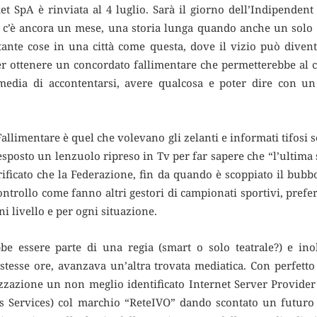
t SpA è rinviata al 4 luglio. Sarà il giorno dell’Indipenden
 c’è ancora un mese, una storia lunga quando anche un solo 
ante cose in una città come questa, dove il vizio può diventa
 ottenere un concordato fallimentare che permetterebbe al cl
mmedia di accontentarsi, avere qualcosa e poter dire con u
Fallimentare è quel che volevano gli zelanti e informati tifosi
sposto un lenzuolo ripreso in Tv per far sapere che “l’ultima
erificato che la Federazione, fin da quando è scoppiato il bub
ntrollo come fanno altri gestori di campionati sportivi, prefe
gni livello e per ogni situazione.
ebbe essere parte di una regia (smart o solo teatrale?) e in
 stesse ore, avanzava un’altra trovata mediatica. Con perfetto
azione un non meglio identificato Internet Server Provider
s Services) col marchio “ReteIVO” dando scontato un futuro 