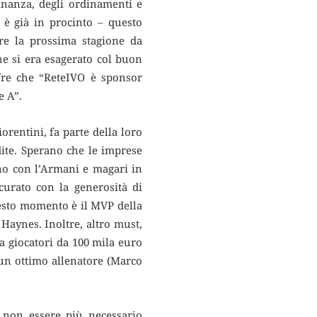
inanza, degli ordinamenti e
 è già in procinto – questo
re la prossima stagione da
he si era esagerato col buon
fre che “ReteIVO è sponsor
e A”.
orentini, fa parte della loro
dite. Sperano che le imprese
ano con l’Armani e magari in
curato con la generosità di
uesto momento è il MVP della
 Haynes. Inoltre, altro must,
a giocatori da 100 mila euro
a un ottimo allenatore (Marco
e non essere più necessario