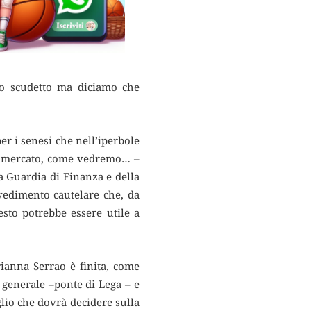
uo scudetto ma diciamo che
er i senesi che nell’iperbole
on mercato, come vedremo… –
la Guardia di Finanza e della
vvedimento cautelare che, da
sto potrebbe essere utile a
ianna Serrao è finita, come
 generale –ponte di Lega – e
glio che dovrà decidere sulla