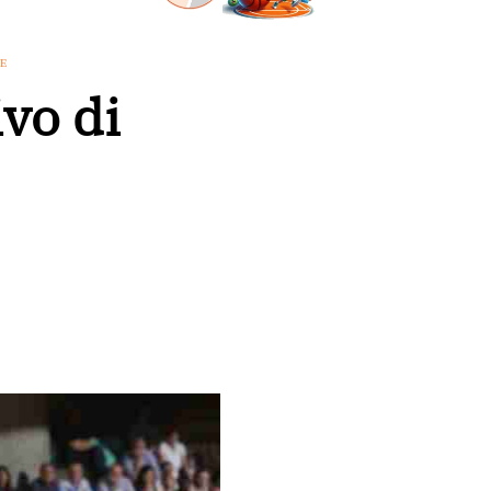
ME
ivo di