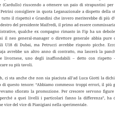
e (Cardullo) riuscendo a ottenere un paio di strapuntini per 
Petrini consigliere in quota Leganazionale a dispetto della s
tutto il rispetto) e Grandini che invero meriterebbe di più d
o destro del presidente Maifredi, il primo ad essere commissari
istrative, qualche ex compagno rimasto in Fip ha un debole,
si il neo general-manager o direttore generale abbia pure ch
li U18 di Dubai, ma Petrucci avrebbe risposto picche. Ecco
 Caja avrebbe un altro anno di contratto, ma lascerà la panch
nte livornese, uno degli inaffondabili – detto con rispetto –
ocare su più tavoli.
, ci sta anche che non sia piaciuta all’ad Luca Giotti la dichia
no di questo tenore: “Abbiamo commesso troppi errori, il più 
vevamo sfiorato la promozione. Per crescere servono figure 
perché a quei livelli i particolari fanno la differenza”, ha 
vice del vice di Pianigiani nella sperimentale.