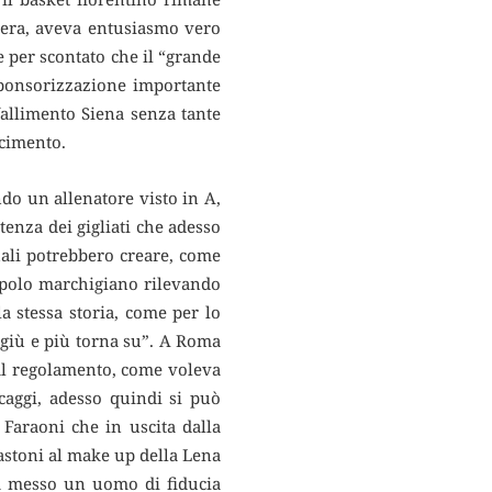
 era, aveva entusiasmo vero
e per scontato che il “grande
sponsorizzazione importante
fallimento Siena senza tante
scimento.
do un allenatore visto in A,
otenza dei gigliati che adesso
uali potrebbero creare, come
 polo marchigiano rilevando
a stessa storia, come per lo
 giù e più torna su”. A Roma
 dal regolamento, come voleva
scaggi, adesso quindi si può
 Faraoni che in uscita dalla
bastoni al make up della Lena
ha messo un uomo di fiducia