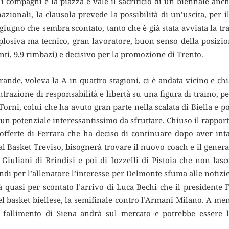
i compagni e la piazza e vale il sacrificio di un biennale anche
zionali, la clausola prevede la possibilità di un’uscita, per i
giugno che sembra scontato, tanto che è già stata avviata la tr
plosiva ma tecnico, gran lavoratore, buon senso della posizio
ti, 9,9 rimbazi) e decisivo per la promozione di Trento.
grande, voleva la A in quattro stagioni, ci è andata vicino e 
trazione di responsabilità e libertà su una figura di traino, p
Forni, colui che ha avuto gran parte nella scalata di Biella e po
a un potenziale interessantissimo da sfruttare. Chiuso il rapport
offerte di Ferrara che ha deciso di continuare dopo aver inta
i al Basket Treviso, bisognerà trovare il nuovo coach e il gene
i Giuliani di Brindisi e poi di Iozzelli di Pistoia che non la
ndi per l’allenatore l’interesse per Delmonte sfuma alle notizie
 quasi per scontato l’arrivo di Luca Bechi che il presidente 
del basket biellese, la semifinale contro l’Armani Milano. A m
fallimento di Siena andrà sul mercato e potrebbe essere l