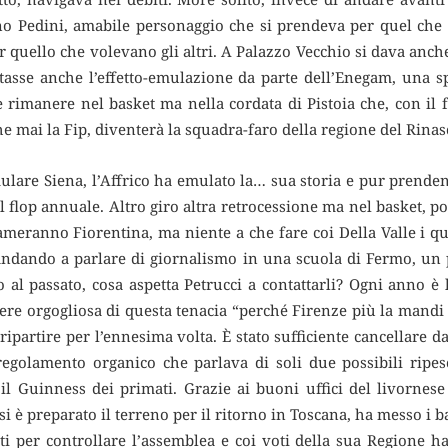
no Pedini, amabile personaggio che si prendeva per quel che
r quello che volevano gli altri. A Palazzo Vecchio si dava anch
rtasse anche l’effetto-emulazione da parte dell’Enegam, una 
 rimanere nel basket ma nella cordata di Pistoia che, con il 
he mai la Fip, diventerà la squadra-faro della regione del Rina
mulare Siena, l’Affrico ha emulato la… sua storia e pur prenden
 il flop annuale. Altro giro altra retrocessione ma nel basket, p
ameranno Fiorentina, ma niente a che fare coi Della Valle i q
ndando a parlare di giornalismo in una scuola di Fermo, un
al passato, cosa aspetta Petrucci a contattarli? Ogni anno è l
sere orgogliosa di questa tenacia “perché Firenze più la mandi
i ripartire per l’ennesima volta. È stato sufficiente cancellare
 regolamento organico che parlava di soli due possibili ripe
il Guinness dei primati. Grazie ai buoni uffici del livornese
si è preparato il terreno per il ritorno in Toscana, ha messo i 
oti per controllare l’assemblea e coi voti della sua Regione 