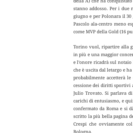
della A) che ha conquistato 
stanno addosso. Per i due na
giugno e per Polonara il 30 
Pascolo ala-centro meno es
come MVP della Gold (16 pun
Torino vuol, ripartire alla 
in più e una maggior concen
e l’onore ricadrà sul notaio 
che è uscita dal letargo e h
probabilmente accetterà le 
cessione dei diritti sportiv
Julio Trovato. Si parlava d
carichi di entusiasmo, e qui
confermato da Roma e si dà
scritto la più bella pagina 
Crespi che ovviamente col 
Bologna.