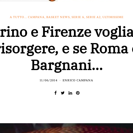
A TUTTO... CAMPANA
,
BASKET NEWS
,
SERIE A
,
SERIE A2
,
ULTIMISSIME
rino e Firenze voglia
risorgere, e se Roma 
Bargnani…
11/06/2014
ENRICO CAMPANA