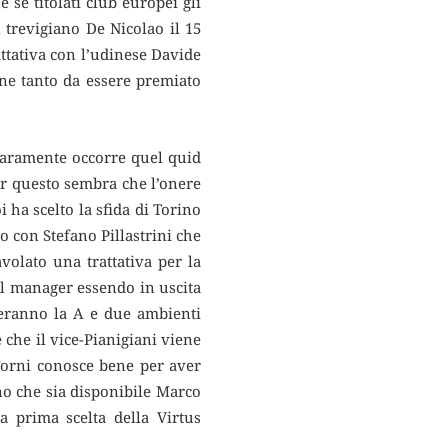
 se titolati club europei gli
l trevigiano De Nicolao il 15
attativa con l’udinese Davide
ne tanto da essere premiato
chiaramente occorre quel quid
er questo sembra che l’onere
i ha scelto la sfida di Torino
o con Stefano Pillastrini che
volato una trattativa per la
ral manager essendo in uscita
sceranno la A e due ambienti
 che il vice-Pianigiani viene
Forni conosce bene per aver
eno che sia disponibile Marco
a prima scelta della Virtus