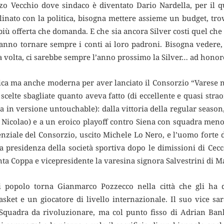
zzo Vecchio dove sindaco è diventato Dario Nardella, per il q
linato con la politica, bisogna mettere assieme un budget, trov
iù offerta che domanda. E che sia ancora Silver costi quel che
fanno tornare sempre i conti ai loro padroni. Bisogna vedere, 
a volta, ci sarebbe sempre l’anno prossimo la Silver… ad hono
ica ma anche moderna per aver lanciato il Consorzio “Varese 
scelte sbagliate quanto aveva fatto (di eccellente e quasi stra
a in versione untouchable): dalla vittoria della regular season,
 Nicolao) e a un eroico playoff contro Siena con squadra menom
enziale del Consorzio, uscito Michele Lo Nero, e l’uomo forte d
 presidenza della società sportiva dopo le dimissioni di Cecc
ta Coppa e vicepresidente la varesina signora Salvestrini di Ma
di popolo torna Gianmarco Pozzecco nella città che gli ha 
sket e un giocatore di livello internazionale. Il suo vice s
 Squadra da rivoluzionare, ma col punto fisso di Adrian Bank