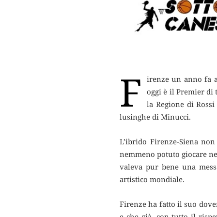
F
irenze un anno fa 
oggi è il Premier di t
la Regione di Rossi
lusinghe di Minucci.
L’ibrido Firenze-Siena non
nemmeno potuto giocare nel
valeva pur bene una messa
artistico mondiale.
Firenze ha fatto il suo dov
e che già, con tutto il risp