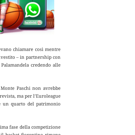
tevano chiamare così mentre
vestito – in partnership con
el Palamandela credendo alle
la Monte Paschi non avrebbe
evista, ma per l’Euroleague
e un quarto del patrimonio
rima fase della competizione
i il basket fiorentino rimane