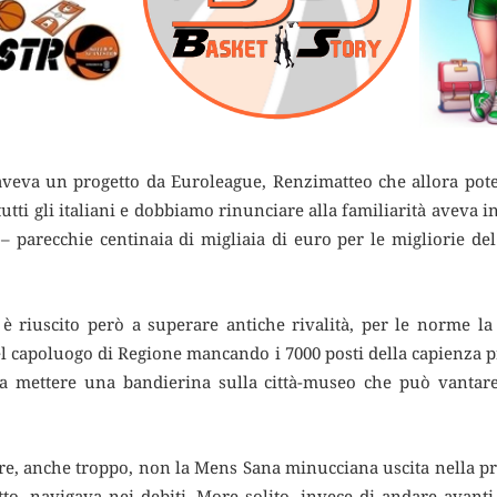
aveva un progetto da Euroleague, Renzimatteo che allora po
utti gli italiani
e dobbiamo rinunciare alla familiarità aveva in
 – parecchie centinaia di migliaia di euro per le migliorie d
 è riuscito però a superare antiche rivalità, per le norme 
 capoluogo di Regione mancando i 7000 posti della capienza pr
 mettere una bandierina sulla città-museo che può vantar
ere, anche troppo, non la Mens Sana minucciana uscita nella p
etto, navigava nei debiti. More solito, invece di andare avant