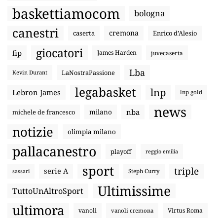
baskettiamocom
bologna
canestri
cremona
caserta
Enrico d’Alesio
giocatori
fip
James Harden
juvecaserta
Lba
LaNostraPassione
Kevin Durant
legabasket
lnp
Lebron James
lnp gold
news
nba
michele de francesco
milano
notizie
olimpia milano
pallacanestro
playoff
reggio emilia
sport
triple
serie A
sassari
Steph Curry
Ultimissime
TuttoUnAltroSport
ultimora
vanoli
Virtus Roma
vanoli cremona