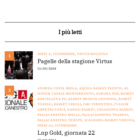
I più letti
SERIE A
,
ULTIMISSIME
,
VIRTUS BOLOGNA
1
Pagelle della stagione Virtus
13/05/2018
ANDREA COSTA IMOLA
,
AQUILA BASKET TRENTO
,
AS
2
JUNIOR CASALE MONFERRANTO
,
AURORA JESI
,
BASKET
BARCELLONA PG
,
BASKET BRESCIA LEONESSA
,
BASKET
TORINO
,
BASKET VEROLI
,
FMC FERENTINO
,
FULGOR
LIBERTAS FORLÌ
,
NAPOLI BASKET
,
ORLANDINA BASKET
,
PALLACANESTRO BIELLA
,
PALLACANESTRO TRAPANI
,
PALLACANESTRO TRIESTE
,
SCALIGERA BASKET VERONA
,
SERIE A2
,
ULTIMISSIME
Lnp Gold, giornata 22