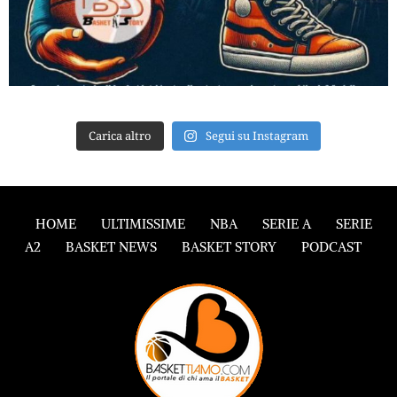
Carica altro
Segui su Instagram
HOME
ULTIMISSIME
NBA
SERIE A
SERIE
A2
BASKET NEWS
BASKET STORY
PODCAST