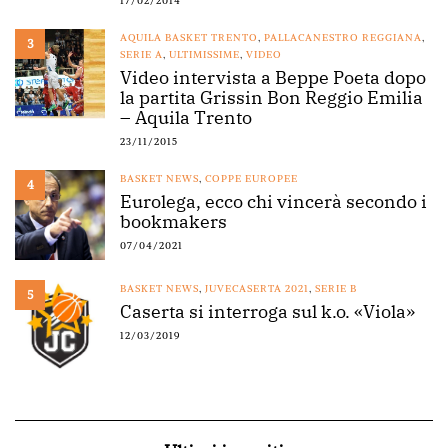
17/02/2014
AQUILA BASKET TRENTO
,
PALLACANESTRO REGGIANA
,
3
SERIE A
,
ULTIMISSIME
,
VIDEO
Video intervista a Beppe Poeta dopo
la partita Grissin Bon Reggio Emilia
– Aquila Trento
23/11/2015
BASKET NEWS
,
COPPE EUROPEE
4
Eurolega, ecco chi vincerà secondo i
bookmakers
07/04/2021
BASKET NEWS
,
JUVECASERTA 2021
,
SERIE B
5
Caserta si interroga sul k.o. «Viola»
12/03/2019