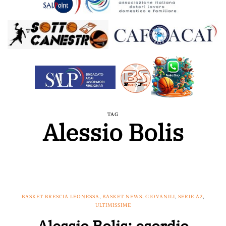
TAG
Alessio Bolis
BASKET BRESCIA LEONESSA
,
BASKET NEWS
,
GIOVANILI
,
SERIE A2
,
ULTIMISSIME
Alessio Bolis: esordio