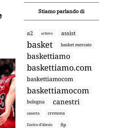
Stiamo parlando di
e
a2
assist
arbitro
basket
basket mercato
baskettiamo
baskettiamo.com
baskettiamocom
baskettiamocom
canestri
bologna
cremona
caserta
fip
Enrico d’Alesio