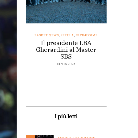
SSIME
BASKET NEWS
,
SERIE A
,
ULTIMISSIME
BASKET NEWS
nestro
Il presidente LBA
Acqu
arte a
Gherardini al Master
spons
o
SBS
14/10/2025
I più letti
SERIE A
,
ULTIMISSIME
,