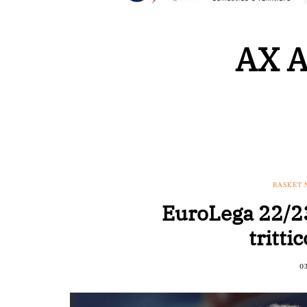
AX A
BASKET
EuroLega 22/23
tritti
0