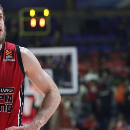
BASKET NEWS
,
ULTIMISSIME
BASKET NEWS
,
ULTIMI
Alla Roig Arena di
Piazza Paci a ca
A
,
Valencia arriva «The
con un’opera d’
Eye»
cielo apert
E
14/07/2025
17/06/2026