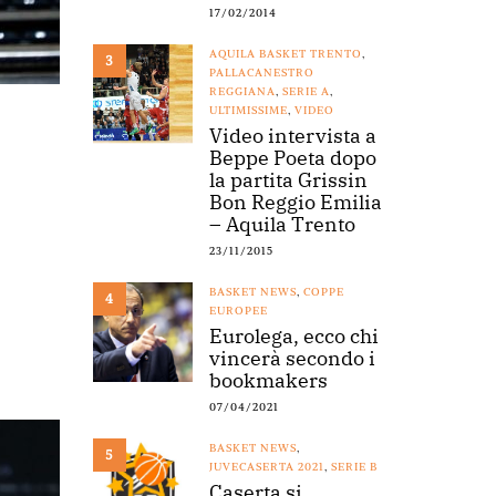
17/02/2014
AQUILA BASKET TRENTO
,
3
PALLACANESTRO
REGGIANA
,
SERIE A
,
ULTIMISSIME
,
VIDEO
Video intervista a
Beppe Poeta dopo
la partita Grissin
Bon Reggio Emilia
– Aquila Trento
23/11/2015
BASKET NEWS
,
COPPE
4
EUROPEE
Eurolega, ecco chi
vincerà secondo i
bookmakers
07/04/2021
BASKET NEWS
,
5
JUVECASERTA 2021
,
SERIE B
Caserta si