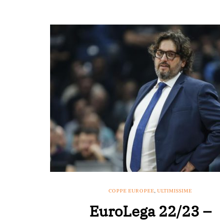
COPPE EUROPEE
,
ULTIMISSIME
EuroLega 22/23 –