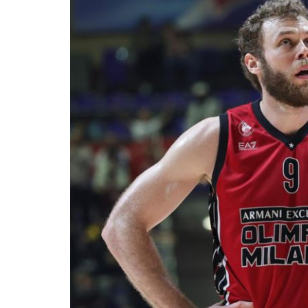
BASKET TORINO
,
BENEDETTO XIV CENTO
,
BERGAMO BASKET 2014
,
FORLÌ
PALLACANESTRO 2.015
,
FORTITUDO BOLOGN
NEW BASKET BRINDISI
,
PISTOIA BASKET
,
ROSETO
,
SCAFATI BASKET 1969
,
SCALIGERA
BASKET VERONA
,
SCANDONE AVELLINO
,
SERI
A2
,
URANIA MILANO
,
VUELLE PESARO
Serie A2, le protagoniste
della stagione 2025-26
08/08/2025