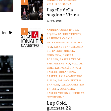
1
VIRTUS BOLOGNA
Pagelle della
stagione Virtus
13/05/2018
ANDREA COSTA IMOLA
,
2
AQUILA BASKET TRENTO
,
AS JUNIOR CASALE
MONFERRANTO
,
AURORA
JESI
,
BASKET BARCELLONA
PG
,
BASKET BRESCIA
LEONESSA
,
BASKET
TORINO
,
BASKET VEROLI
,
FMC FERENTINO
,
FULGOR
LIBERTAS FORLÌ
,
NAPOLI
BASKET
,
ORLANDINA
BASKET
,
PALLACANESTRO
BIELLA
,
PALLACANESTRO
TRAPANI
,
PALLACANESTRO
TRIESTE
,
SCALIGERA
BASKET VERONA
,
SERIE A2
,
ULTIMISSIME
Lnp Gold,
giornata 22