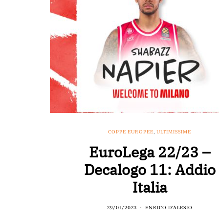
COPPE EUROPEE
,
ULTIMISSIME
EuroLega 22/23 –
Decalogo 11: Addio
Italia
29/01/2023
ENRICO D'ALESIO