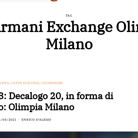
TAG
rmani Exchange Ol
Milano
 NEWS
,
COPPE EUROPEE
,
ULTIMISSIME
: Decalogo 20, in forma di
co: Olimpia Milano
3/04/2023
ENRICO D'ALESIO