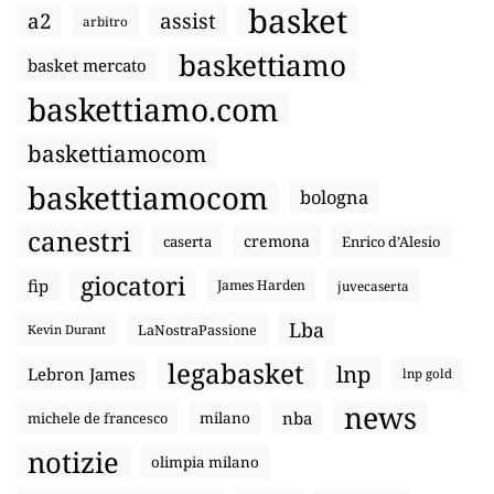
basket
a2
assist
arbitro
baskettiamo
basket mercato
baskettiamo.com
baskettiamocom
baskettiamocom
bologna
canestri
cremona
caserta
Enrico d’Alesio
giocatori
fip
James Harden
juvecaserta
Lba
LaNostraPassione
Kevin Durant
legabasket
lnp
Lebron James
lnp gold
news
nba
michele de francesco
milano
notizie
olimpia milano