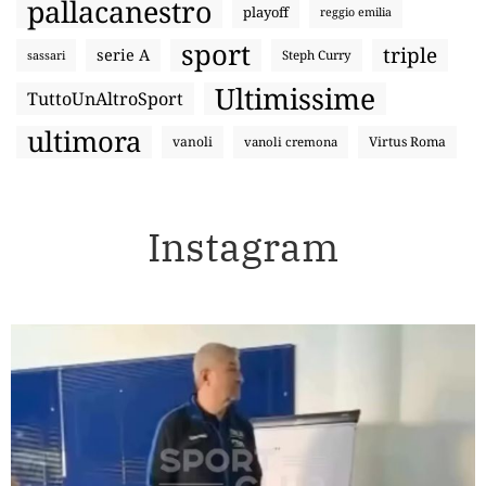
pallacanestro
playoff
reggio emilia
sport
triple
serie A
sassari
Steph Curry
Ultimissime
TuttoUnAltroSport
ultimora
vanoli
Virtus Roma
vanoli cremona
Instagram