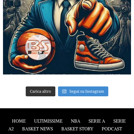
Carica altro
Segui su Instagram
HOME
ULTIMISSIME
NBA
SERIE A
SERIE
A2
BASKET NEWS
BASKET STORY
PODCAST