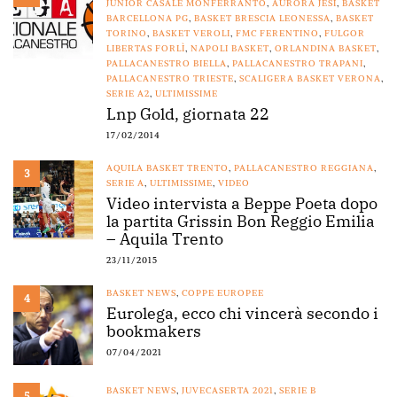
JUNIOR CASALE MONFERRANTO
,
AURORA JESI
,
BASKET
BARCELLONA PG
,
BASKET BRESCIA LEONESSA
,
BASKET
TORINO
,
BASKET VEROLI
,
FMC FERENTINO
,
FULGOR
LIBERTAS FORLÌ
,
NAPOLI BASKET
,
ORLANDINA BASKET
,
PALLACANESTRO BIELLA
,
PALLACANESTRO TRAPANI
,
PALLACANESTRO TRIESTE
,
SCALIGERA BASKET VERONA
,
SERIE A2
,
ULTIMISSIME
Lnp Gold, giornata 22
17/02/2014
AQUILA BASKET TRENTO
,
PALLACANESTRO REGGIANA
,
3
SERIE A
,
ULTIMISSIME
,
VIDEO
Video intervista a Beppe Poeta dopo
la partita Grissin Bon Reggio Emilia
– Aquila Trento
23/11/2015
BASKET NEWS
,
COPPE EUROPEE
4
Eurolega, ecco chi vincerà secondo i
bookmakers
07/04/2021
BASKET NEWS
,
JUVECASERTA 2021
,
SERIE B
5