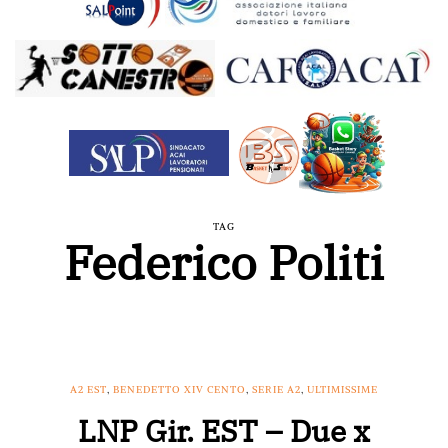
TAG
Federico Politi
A2 EST
,
BENEDETTO XIV CENTO
,
SERIE A2
,
ULTIMISSIME
LNP Gir. EST – Due x