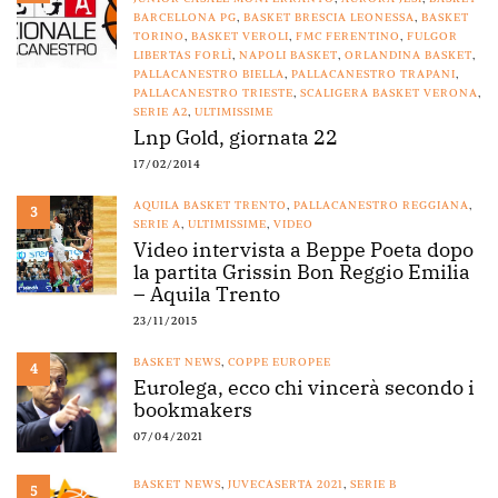
BARCELLONA PG
,
BASKET BRESCIA LEONESSA
,
BASKET
TORINO
,
BASKET VEROLI
,
FMC FERENTINO
,
FULGOR
LIBERTAS FORLÌ
,
NAPOLI BASKET
,
ORLANDINA BASKET
,
PALLACANESTRO BIELLA
,
PALLACANESTRO TRAPANI
,
PALLACANESTRO TRIESTE
,
SCALIGERA BASKET VERONA
,
SERIE A2
,
ULTIMISSIME
Lnp Gold, giornata 22
17/02/2014
AQUILA BASKET TRENTO
,
PALLACANESTRO REGGIANA
,
3
SERIE A
,
ULTIMISSIME
,
VIDEO
Video intervista a Beppe Poeta dopo
la partita Grissin Bon Reggio Emilia
– Aquila Trento
23/11/2015
BASKET NEWS
,
COPPE EUROPEE
4
Eurolega, ecco chi vincerà secondo i
bookmakers
07/04/2021
BASKET NEWS
,
JUVECASERTA 2021
,
SERIE B
5