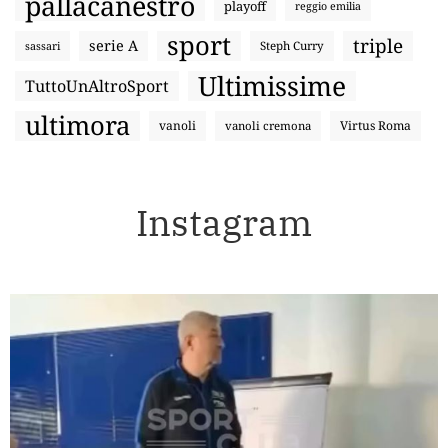
pallacanestro
playoff
reggio emilia
sport
triple
serie A
sassari
Steph Curry
Ultimissime
TuttoUnAltroSport
ultimora
vanoli
Virtus Roma
vanoli cremona
Instagram