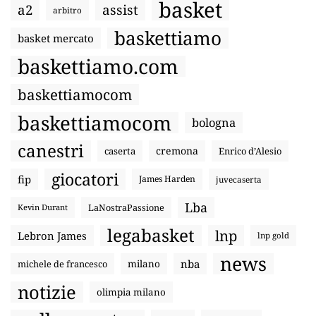
basket
a2
assist
arbitro
baskettiamo
basket mercato
baskettiamo.com
baskettiamocom
baskettiamocom
bologna
canestri
cremona
caserta
Enrico d’Alesio
giocatori
fip
James Harden
juvecaserta
Lba
LaNostraPassione
Kevin Durant
legabasket
lnp
Lebron James
lnp gold
news
nba
michele de francesco
milano
notizie
olimpia milano