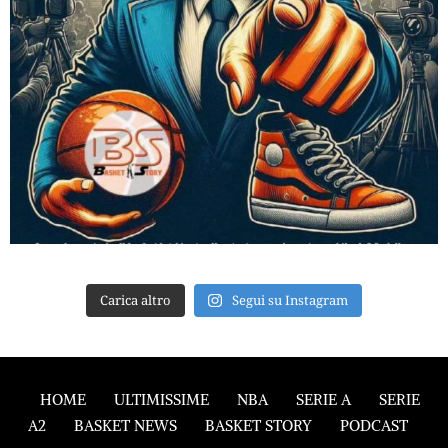
Carica altro
Segui su Instagram
HOME
ULTIMISSIME
NBA
SERIE A
SERIE
A2
BASKET NEWS
BASKET STORY
PODCAST