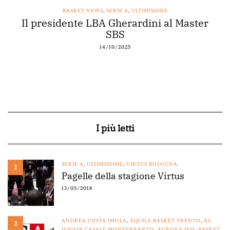
BASKET NEWS
,
SERIE A
,
ULTIMISSIME
Il presidente LBA Gherardini al Master
SBS
14/10/2025
I più letti
SERIE A
,
ULTIMISSIME
,
VIRTUS BOLOGNA
1
Pagelle della stagione Virtus
13/05/2018
ANDREA COSTA IMOLA
,
AQUILA BASKET TRENTO
,
AS
2
JUNIOR CASALE MONFERRANTO
,
AURORA JESI
,
BASKET