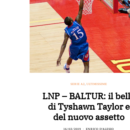
SERIE A2
,
ULTIMISSIME
LNP – BALTUR: il bel
di Tyshawn Taylor e
del nuovo assetto
16/02/2019
ENRICO D'ALESIO