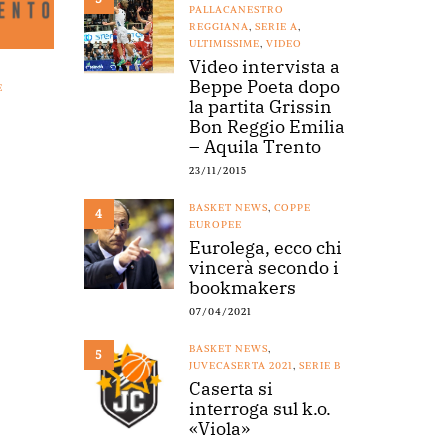
PALLACANESTRO
REGGIANA
,
SERIE A
,
ULTIMISSIME
,
VIDEO
Video intervista a
Beppe Poeta dopo
E
la partita Grissin
Bon Reggio Emilia
– Aquila Trento
23/11/2015
BASKET NEWS
,
COPPE
4
EUROPEE
Eurolega, ecco chi
vincerà secondo i
bookmakers
07/04/2021
BASKET NEWS
,
5
JUVECASERTA 2021
,
SERIE B
Caserta si
interroga sul k.o.
«Viola»