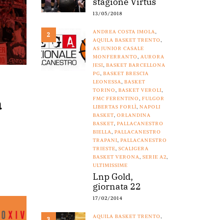
stagione Virtus
13/05/2018
ANDREA COSTA IMOLA
,
2
AQUILA BASKET TRENTO
,
AS JUNIOR CASALE
MONFERRANTO
,
AURORA
JESI
,
BASKET BARCELLONA
PG
,
BASKET BRESCIA
LEONESSA
,
BASKET
TORINO
,
BASKET VEROLI
,
a
FMC FERENTINO
,
FULGOR
LIBERTAS FORLÌ
,
NAPOLI
BASKET
,
ORLANDINA
BASKET
,
PALLACANESTRO
BIELLA
,
PALLACANESTRO
TRAPANI
,
PALLACANESTRO
TRIESTE
,
SCALIGERA
BASKET VERONA
,
SERIE A2
,
ULTIMISSIME
Lnp Gold,
giornata 22
17/02/2014
AQUILA BASKET TRENTO
,
3