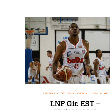
BENEDETTO XIV CENTO
,
SERIE A2
,
ULTIMISSIME
LNP Gir. EST –