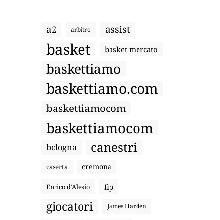
a2
assist
arbitro
basket
basket mercato
baskettiamo
baskettiamo.com
baskettiamocom
baskettiamocom
canestri
bologna
cremona
caserta
fip
Enrico d’Alesio
giocatori
James Harden