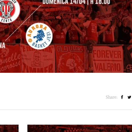
BASKET NEWS
,
ULTIMISSIME
BASKET NEWS
,
ULTIMI
Alla Roig Arena di
Piazza Paci a ca
A
,
Valencia arriva «The
con un’opera d’
Eye»
cielo apert
E
14/07/2025
17/06/2026
Share: