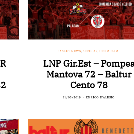
BASKET NEWS
,
SERIE A2
,
ULTIMISSIME
UR
LNP Gir.Est – Pompe
Mantova 72 – Baltur
82
Cento 78
31/03/2019
ENRICO D'ALESIO