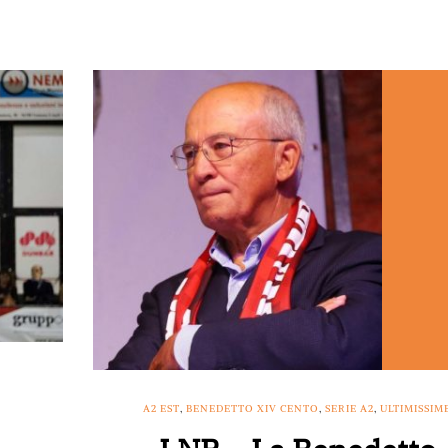
A2 EST
,
BENEDETTO XIV CENTO
,
SERIE A2
,
ULTIMISSIM