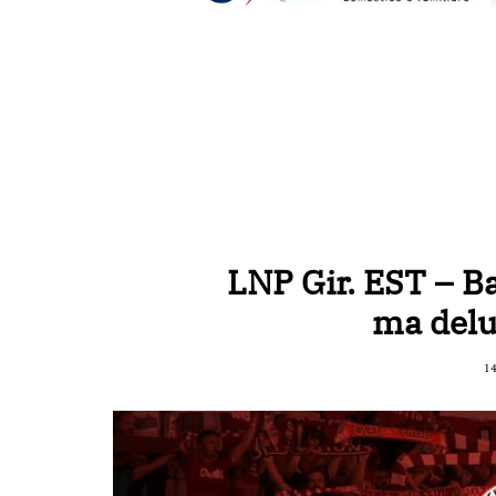
LNP Gir. EST – Ba
ma delu
1