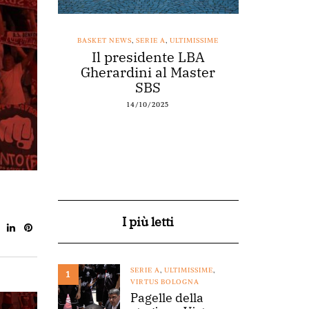
SSIME
BASKET NEWS
,
SERIE A
,
ULTIMISSIME
BASKET NEWS
nestro
Il presidente LBA
Acqu
arte a
Gherardini al Master
spons
o
SBS
14/10/2025
I più letti
SERIE A
,
ULTIMISSIME
,
1
VIRTUS BOLOGNA
Pagelle della