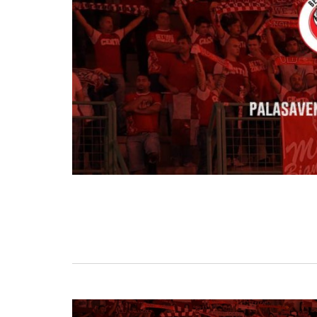
BASKET TORINO
,
BENEDETTO XIV CENTO
,
BERGAMO BASKET 2014
,
FORLÌ
PALLACANESTRO 2.015
,
FORTITUDO BOLOGN
NEW BASKET BRINDISI
,
PISTOIA BASKET
,
ROSETO
,
SCAFATI BASKET 1969
,
SCALIGERA
BASKET VERONA
,
SCANDONE AVELLINO
,
SERI
A2
,
URANIA MILANO
,
VUELLE PESARO
Serie A2, le protagoniste
della stagione 2025-26
08/08/2025