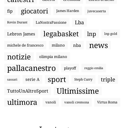
giocatori
fip
James Harden
juvecaserta
Lba
LaNostraPassione
Kevin Durant
legabasket
lnp
Lebron James
lnp gold
news
nba
michele de francesco
milano
notizie
olimpia milano
pallacanestro
playoff
reggio emilia
sport
triple
serie A
sassari
Steph Curry
Ultimissime
TuttoUnAltroSport
ultimora
vanoli
Virtus Roma
vanoli cremona