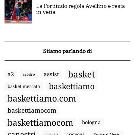
La Fortitudo regola Avellino e resta
in vetta
Stiamo parlando di
basket
a2
assist
arbitro
baskettiamo
basket mercato
baskettiamo.com
baskettiamocom
baskettiamocom
bologna
canestri
cremona
caserta
Enrico d’Alesio