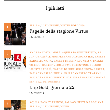
I più letti
SERIE A
,
ULTIMISSIME
,
VIRTUS BOLOGNA
1
Pagelle della stagione Virtus
13/05/2018
ANDREA COSTA IMOLA
,
AQUILA BASKET TRENTO
,
AS
2
JUNIOR CASALE MONFERRANTO
,
AURORA JESI
,
BASKET
BARCELLONA PG
,
BASKET BRESCIA LEONESSA
,
BASKET
TORINO
,
BASKET VEROLI
,
FMC FERENTINO
,
FULGOR
LIBERTAS FORLÌ
,
NAPOLI BASKET
,
ORLANDINA BASKET
,
PALLACANESTRO BIELLA
,
PALLACANESTRO TRAPANI
,
PALLACANESTRO TRIESTE
,
SCALIGERA BASKET VERONA
,
SERIE A2
,
ULTIMISSIME
Lnp Gold, giornata 22
17/02/2014
AQUILA BASKET TRENTO
,
PALLACANESTRO REGGIANA
,
3
SERIE A
,
ULTIMISSIME
,
VIDEO