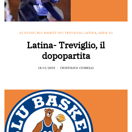
A2 OVEST
,
BLU BASKET 1971 TREVIGLIO
,
LATINA
,
SERIE A2
Latina- Treviglio, il
dopopartita
18/11/2019
CRISTIANO COMELLI