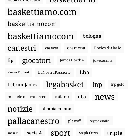
baskettiamo.com
baskettiamocom
baskettiamocom
bologna
canestri
cremona
caserta
Enrico d’Alesio
giocatori
fip
James Harden
juvecaserta
Lba
LaNostraPassione
Kevin Durant
legabasket
lnp
Lebron James
lnp gold
news
nba
michele de francesco
milano
notizie
olimpia milano
pallacanestro
playoff
reggio emilia
sport
triple
serie A
sassari
Steph Curry