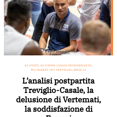
A2 OVEST
,
AS JUNIOR CASALE MONFERRANTO
,
BLU BASKET 1971 TREVIGLIO
,
SERIE A2
L’analisi postpartita
Treviglio-Casale, la
delusione di Vertemati,
la soddisfazione di