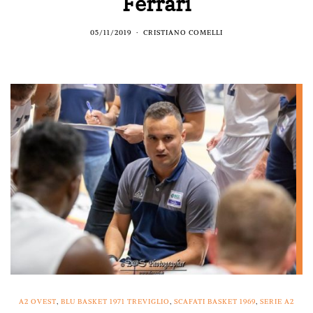
Ferrari
05/11/2019
CRISTIANO COMELLI
A2 OVEST
,
BLU BASKET 1971 TREVIGLIO
,
SCAFATI BASKET 1969
,
SERIE A2