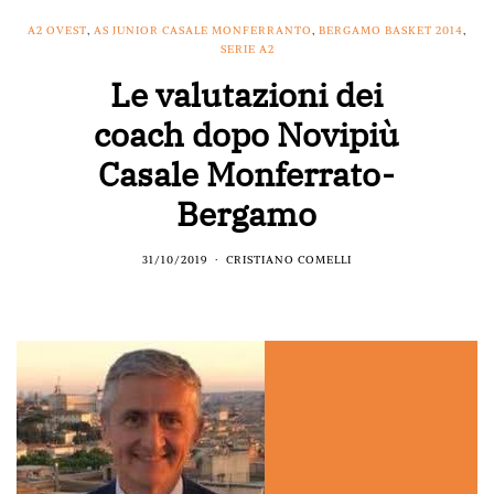
A2 OVEST
,
AS JUNIOR CASALE MONFERRANTO
,
BERGAMO BASKET 2014
,
SERIE A2
Le valutazioni dei
coach dopo Novipiù
Casale Monferrato-
Bergamo
31/10/2019
CRISTIANO COMELLI