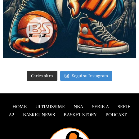
Carica altro
Segui su Instagram
HOME
ULTIMISSIME
NBA
SERIE A
SERIE
A2
BASKET NEWS
BASKET STORY
PODCAST