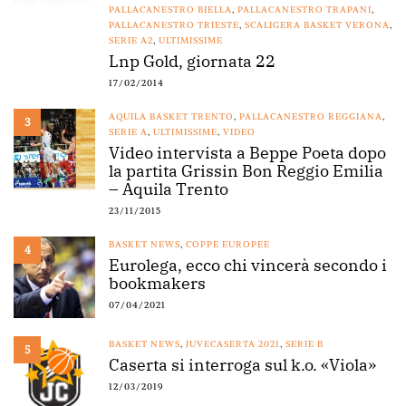
PALLACANESTRO BIELLA
,
PALLACANESTRO TRAPANI
,
PALLACANESTRO TRIESTE
,
SCALIGERA BASKET VERONA
,
SERIE A2
,
ULTIMISSIME
Lnp Gold, giornata 22
17/02/2014
AQUILA BASKET TRENTO
,
PALLACANESTRO REGGIANA
,
3
SERIE A
,
ULTIMISSIME
,
VIDEO
Video intervista a Beppe Poeta dopo
la partita Grissin Bon Reggio Emilia
– Aquila Trento
23/11/2015
BASKET NEWS
,
COPPE EUROPEE
4
Eurolega, ecco chi vincerà secondo i
bookmakers
07/04/2021
BASKET NEWS
,
JUVECASERTA 2021
,
SERIE B
5
Caserta si interroga sul k.o. «Viola»
12/03/2019