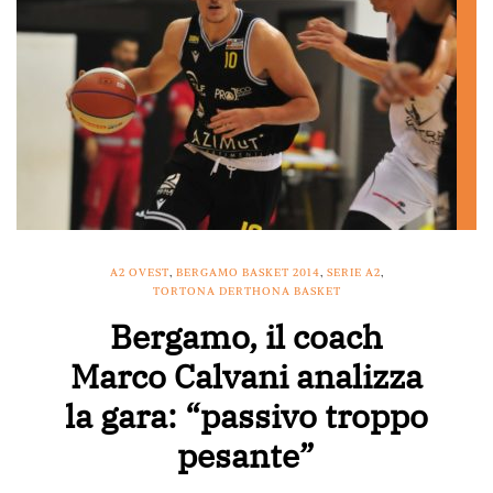
A2 OVEST
,
BERGAMO BASKET 2014
,
SERIE A2
,
TORTONA DERTHONA BASKET
Bergamo, il coach
Marco Calvani analizza
la gara: “passivo troppo
pesante”