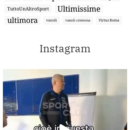
Ultimissime
TuttoUnAltroSport
ultimora
vanoli
Virtus Roma
vanoli cremona
Instagram