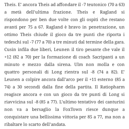
Theis. E’ ancora Theis ad affondare il -7 teutonico (70 a 63)
a metà dell’ultima frazione. Theis e Ragland si
rispondono per ben due volte con gli ospiti che restano
avanti per 75 a 67. Ragland è bravo in penetrazione, un
ottimo Theis chiude il gioco da tre punti che riporta i
tedeschi sul -7 (77 a 70) a tre minuti dal termine della gara.
Cusin infila due liberi, Leunen il tiro pesante che vale il
+12 (82 a 70) per la formazione di coach Sacripanti a un
minuto e mezzo dalla sirena. Ulm non molla e con
quattro personali di Long rientra sul -8 (74 a 82). E’
Leunen a colpire ancora dall’arco per il +11 esterno (85 a
74) a 30 secondi dalla fine della partita. Il Ratiopharm
reagisce ancora e con un gioco da tre punti di Long si
riavvicina sul -8 (85 a 77). L’ultimo tentativo dei canturini
non va a bersaglio la FoxTown riesce dunque a
conquistare una bellissima vittoria per 85 a 77, ma non a
ribaltare lo scarto dell’andata.