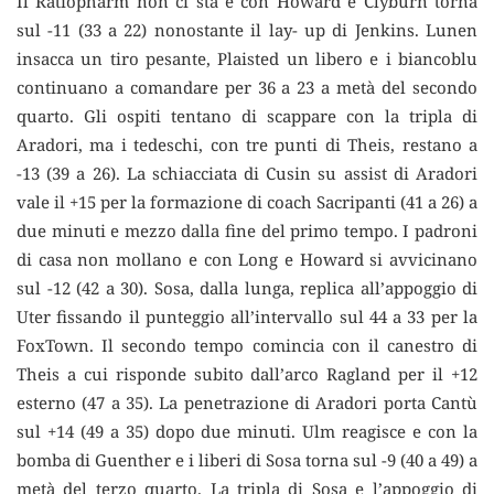
Il Ratiopharm non ci sta e con Howard e Clyburn torna
sul -11 (33 a 22) nonostante il lay- up di Jenkins. Lunen
insacca un tiro pesante, Plaisted un libero e i biancoblu
continuano a comandare per 36 a 23 a metà del secondo
quarto. Gli ospiti tentano di scappare con la tripla di
Aradori, ma i tedeschi, con tre punti di Theis, restano a
-13 (39 a 26). La schiacciata di Cusin su assist di Aradori
vale il +15 per la formazione di coach Sacripanti (41 a 26) a
due minuti e mezzo dalla fine del primo tempo. I padroni
di casa non mollano e con Long e Howard si avvicinano
sul -12 (42 a 30). Sosa, dalla lunga, replica all’appoggio di
Uter fissando il punteggio all’intervallo sul 44 a 33 per la
FoxTown. Il secondo tempo comincia con il canestro di
Theis a cui risponde subito dall’arco Ragland per il +12
esterno (47 a 35). La penetrazione di Aradori porta Cantù
sul +14 (49 a 35) dopo due minuti. Ulm reagisce e con la
bomba di Guenther e i liberi di Sosa torna sul -9 (40 a 49) a
metà del terzo quarto. La tripla di Sosa e l’appoggio di