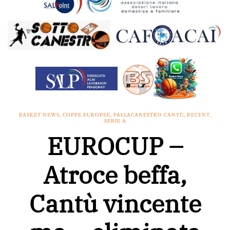
BASKET NEWS
,
COPPE EUROPEE
,
PALLACANESTRO CANTÙ
,
RECENT
,
SERIE A
EUROCUP –
Atroce beffa,
Cantù vincente