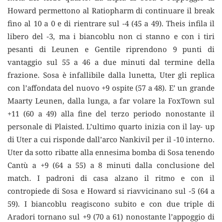
Howard permettono al Ratiopharm di continuare il break
fino al 10 a 0 e di rientrare sul -4 (45 a 49). Theis infila il
libero del -3, ma i biancoblu non ci stanno e con i tiri
pesanti di Leunen e Gentile riprendono 9 punti di
vantaggio sul 55 a 46 a due minuti dal termine della
frazione. Sosa è infallibile dalla lunetta, Uter gli replica
con l’affondata del nuovo +9 ospite (57 a 48). E’ un grande
Maarty Leunen, dalla lunga, a far volare la FoxTown sul
+11 (60 a 49) alla fine del terzo periodo nonostante il
personale di Plaisted. L’ultimo quarto inizia con il lay- up
di Uter a cui risponde dall’arco Nankivil per il -10 interno.
Uter da sotto ribatte alla ennesima bomba di Sosa tenendo
Cantù a +9 (64 a 55) a 8 minuti dalla conclusione del
match. I padroni di casa alzano il ritmo e con il
contropiede di Sosa e Howard si riavvicinano sul -5 (64 a
59). I biancoblu reagiscono subito e con due triple di
Aradori tornano sul +9 (70 a 61) nonostante l’appoggio di