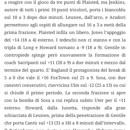
a reagire con il gioco da tre punti di Plaisted, ma Jenkins,
autore di tutti i primi 10 punti tricolori, porta i biancoblu
sul 10 a 3 dopo due minuti. Leunen, dall’arco, e Aradori
permettono agli ospiti di allungare sul 16 a 3 a metà della
prima frazione. Plaisted infila un libero, Jones l’appoggio
del +14 (18 a 4) esterno. I tedeschi non ci stanno e con la
tripla di Long e Howard tornano a -9 (18 a 9). Gentile in
contropiede spinge però nuovamente la formazione di
coach Sacripanti sul +11 (20 a 9) a due minuti e mezzo dal
termine del quarto. E’ Ragland il protagonista del break di
5 a 0 che vale il +16 FoxTown sul 25 a 9. Sosa, con due
canestri consecutivi, riavvicina Ulm sul -12 (25 a 13) su cui
si chiude il primo periodo. La seconda frazione si apre
con la bomba di Sosa a cui replica subito Uter per il +11
esterno. Howard, dalla lunetta, risponde alla gran
schiacciata di Leunen, prima della penetrazione di Gentile
che porta Cantù sul +13 (31 a 18) a 8 minuti dall’intervallo.