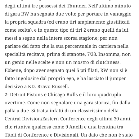
degli ultimi tre possessi dei Thunder. Nell’ultimo minuto
di gara RW ha segnato due volte per portare in vantaggio
la propria squadra (ed erano tiri ampiamente giustificati
come scelta), e in questo tipo di tiri 2 erano quelli da lui
messi a segno nella intera scorsa stagione; per non
parlare del fatto che la sua percentuale in carriera nella
specialità recitava, prima di stanotte, 7/38. Insomma, non
un genio nelle scelte e non un mostro di clutchness.
Ebbene, dopo aver segnato quei 5 pti filati, RW non si è
fatto ingolosire dal proprio ego, e ha lasciato il jumper
decisivo a KD. Bravo Russell.
2- Detroit Pistons e Chicago Bulls e il loro quadruplo
overtime. Come non segnalare una gara storica, fin dalla
palla a due. Si tratta infatti di un classicissimo della
Central Division/Eastern Conference degli ultimi 30 anni,
che riuniva qualcosa come 9 Anelli e una trentina tra
Titoli di Conference e Divisionali. Un dato che non è stato