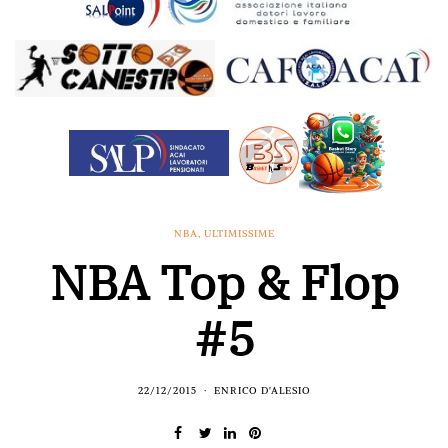
NBA
,
ULTIMISSIME
NBA Top & Flop
#5
22/12/2015
ENRICO D'ALESIO