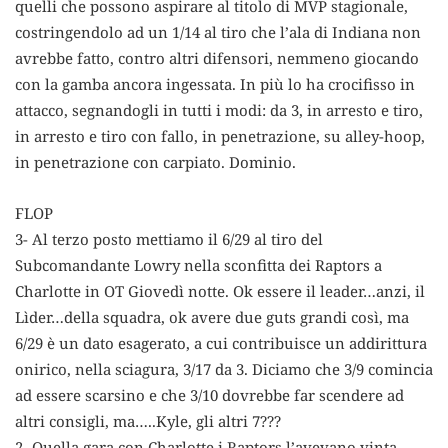
quelli che possono aspirare al titolo di MVP stagionale,
costringendolo ad un 1/14 al tiro che l’ala di Indiana non
avrebbe fatto, contro altri difensori, nemmeno giocando
con la gamba ancora ingessata. In più lo ha crocifisso in
attacco, segnandogli in tutti i modi: da 3, in arresto e tiro,
in arresto e tiro con fallo, in penetrazione, su alley-hoop,
in penetrazione con carpiato. Dominio.
FLOP
3- Al terzo posto mettiamo il 6/29 al tiro del
Subcomandante Lowry nella sconfitta dei Raptors a
Charlotte in OT Giovedì notte. Ok essere il leader…anzi, il
Lìder…della squadra, ok avere due guts grandi così, ma
6/29 è un dato esagerato, a cui contribuisce un addirittura
onirico, nella sciagura, 3/17 da 3. Diciamo che 3/9 comincia
ad essere scarsino e che 3/10 dovrebbe far scendere ad
altri consigli, ma…..Kyle, gli altri 7???
2- Quella gara con Charlotte i Raptors l’avevano vinta.