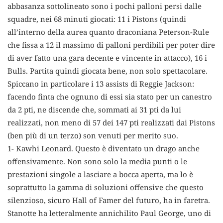
abbasanza sottolineato sono i pochi palloni persi dalle
squadre, nei 68 minuti giocati: 11 i Pistons (quindi
all’interno della aurea quanto draconiana Peterson-Rule
che fissa a 12 il massimo di palloni perdibili per poter dire
di aver fatto una gara decente e vincente in attacco), 16 i
Bulls. Partita quindi giocata bene, non solo spettacolare.
Spiccano in particolare i 13 assists di Reggie Jackson:
facendo finta che ognuno di essi sia stato per un canestro
da 2 pti, ne discende che, sommati ai 31 pti da lui
realizzati, non meno di 57 dei 147 pti realizzati dai Pistons
(ben più di un terzo) son venuti per merito suo.
1- Kawhi Leonard. Questo è diventato un drago anche
offensivamente. Non sono solo la media punti o le
prestazioni singole a lasciare a bocca aperta, ma lo è
soprattutto la gamma di soluzioni offensive che questo
silenzioso, sicuro Hall of Famer del futuro, ha in faretra.
Stanotte ha letteralmente annichilito Paul George, uno di