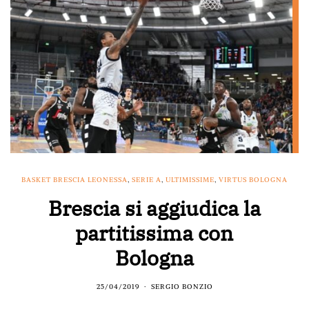
BASKET BRESCIA LEONESSA
,
SERIE A
,
ULTIMISSIME
,
VIRTUS BOLOGNA
Brescia si aggiudica la
partitissima con
Bologna
25/04/2019
SERGIO BONZIO