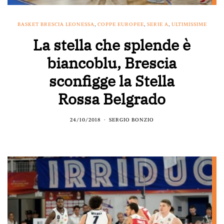
BASKET BRESCIA LEONESSA
,
COPPE EUROPEE
,
SERIE A
,
ULTIMISSIME
La stella che splende è
biancoblu, Brescia
sconfigge la Stella
Rossa Belgrado
24/10/2018
SERGIO BONZIO