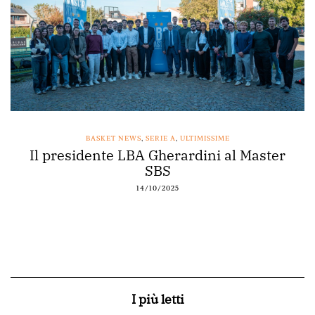
IE A
,
ULTIMISSIME
BASKET NEWS
,
NAPOLI B
herardini al Master
Acqua Vera main spo
BS
12/10/2025
/2025
I più letti