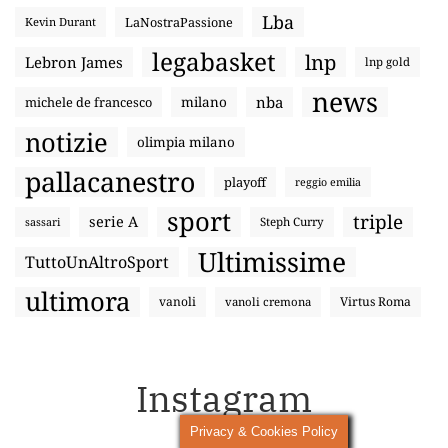
Lba
LaNostraPassione
Kevin Durant
legabasket
lnp
Lebron James
lnp gold
news
nba
michele de francesco
milano
notizie
olimpia milano
pallacanestro
playoff
reggio emilia
sport
triple
serie A
sassari
Steph Curry
Ultimissime
TuttoUnAltroSport
ultimora
vanoli
Virtus Roma
vanoli cremona
Instagram
Privacy & Cookies Policy