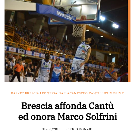
BASKET BRESCIA LEONESSA
,
PALLACANESTRO CANTÙ
,
ULTIMISSIME
Brescia affonda Cantù
ed onora Marco Solfrini
31/03/2018
SERGIO BONZIO