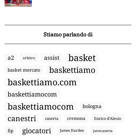
Stiamo parlando di
basket
a2
assist
arbitro
baskettiamo
basket mercato
baskettiamo.com
baskettiamocom
baskettiamocom
bologna
canestri
cremona
caserta
Enrico d’Alesio
giocatori
fip
James Harden
juvecaserta