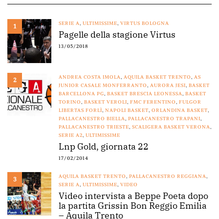
SERIE A
,
ULTIMISSIME
,
VIRTUS BOLOGNA
1
Pagelle della stagione Virtus
13/05/2018
ANDREA COSTA IMOLA
,
AQUILA BASKET TRENTO
,
AS
2
JUNIOR CASALE MONFERRANTO
,
AURORA JESI
,
BASKET
BARCELLONA PG
,
BASKET BRESCIA LEONESSA
,
BASKET
TORINO
,
BASKET VEROLI
,
FMC FERENTINO
,
FULGOR
LIBERTAS FORLÌ
,
NAPOLI BASKET
,
ORLANDINA BASKET
,
PALLACANESTRO BIELLA
,
PALLACANESTRO TRAPANI
,
PALLACANESTRO TRIESTE
,
SCALIGERA BASKET VERONA
,
SERIE A2
,
ULTIMISSIME
Lnp Gold, giornata 22
17/02/2014
AQUILA BASKET TRENTO
,
PALLACANESTRO REGGIANA
,
3
SERIE A
,
ULTIMISSIME
,
VIDEO
Video intervista a Beppe Poeta dopo
la partita Grissin Bon Reggio Emilia
– Aquila Trento