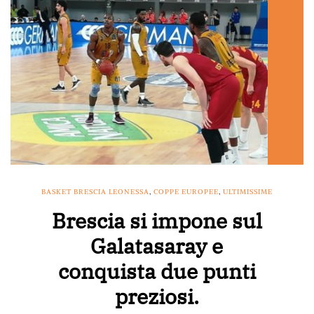
BASKET BRESCIA LEONESSA
,
COPPE EUROPEE
,
ULTIMISSIME
Brescia si impone sul
Galatasaray e
conquista due punti
preziosi.