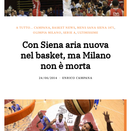
A TUTTO... CAMPANA
,
BASKET NEWS
,
MENS SANA SIENA 1871
,
OLIMPIA MILANO
,
SERIE A
,
ULTIMISSIME
Con Siena aria nuova
nel basket, ma Milano
non è morta
24/06/2014
ENRICO CAMPANA