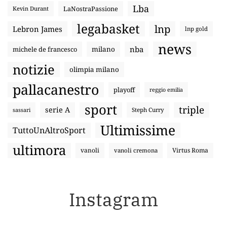
Lba
LaNostraPassione
Kevin Durant
legabasket
lnp
Lebron James
lnp gold
news
nba
michele de francesco
milano
notizie
olimpia milano
pallacanestro
playoff
reggio emilia
sport
triple
serie A
sassari
Steph Curry
Ultimissime
TuttoUnAltroSport
ultimora
vanoli
Virtus Roma
vanoli cremona
Instagram