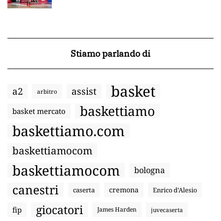
Stiamo parlando di
basket
a2
assist
arbitro
baskettiamo
basket mercato
baskettiamo.com
baskettiamocom
baskettiamocom
bologna
canestri
cremona
caserta
Enrico d’Alesio
giocatori
fip
James Harden
juvecaserta