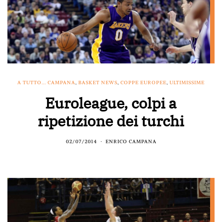
A TUTTO... CAMPANA
,
BASKET NEWS
,
COPPE EUROPEE
,
ULTIMISSIME
Euroleague, colpi a
ripetizione dei turchi
02/07/2014
ENRICO CAMPANA