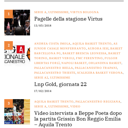
SERIE A
,
ULTIMISSIME
,
VIRTUS BOLOGNA
1
Pagelle della stagione Virtus
13/05/2018
ANDREA COSTA IMOLA
,
AQUILA BASKET TRENTO
,
AS
2
JUNIOR CASALE MONFERRANTO
,
AURORA JESI
,
BASKET
BARCELLONA PG
,
BASKET BRESCIA LEONESSA
,
BASKET
TORINO
,
BASKET VEROLI
,
FMC FERENTINO
,
FULGOR
LIBERTAS FORLÌ
,
NAPOLI BASKET
,
ORLANDINA BASKET
,
PALLACANESTRO BIELLA
,
PALLACANESTRO TRAPANI
,
PALLACANESTRO TRIESTE
,
SCALIGERA BASKET VERONA
,
SERIE A2
,
ULTIMISSIME
Lnp Gold, giornata 22
17/02/2014
AQUILA BASKET TRENTO
,
PALLACANESTRO REGGIANA
,
3
SERIE A
,
ULTIMISSIME
,
VIDEO
Video intervista a Beppe Poeta dopo
la partita Grissin Bon Reggio Emilia
– Aquila Trento