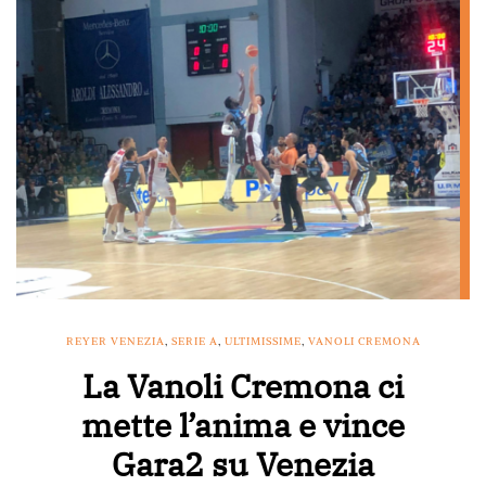
REYER VENEZIA
,
SERIE A
,
ULTIMISSIME
,
VANOLI CREMONA
La Vanoli Cremona ci
mette l’anima e vince
Gara2 su Venezia