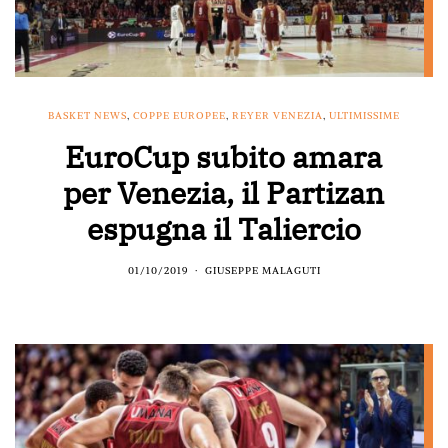
BASKET NEWS
,
COPPE EUROPEE
,
REYER VENEZIA
,
ULTIMISSIME
EuroCup subito amara
per Venezia, il Partizan
espugna il Taliercio
01/10/2019
GIUSEPPE MALAGUTI