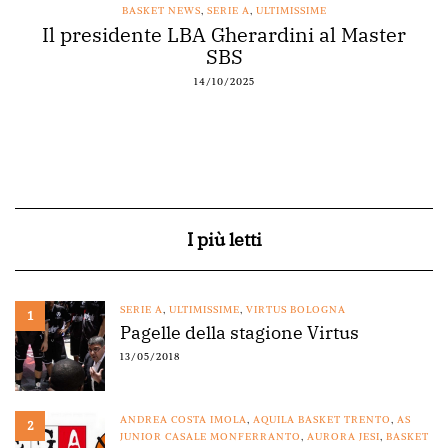
BASKET NEWS
,
SERIE A
,
ULTIMISSIME
Il presidente LBA Gherardini al Master
Ac
SBS
14/10/2025
I più letti
SERIE A
,
ULTIMISSIME
,
VIRTUS BOLOGNA
1
Pagelle della stagione Virtus
13/05/2018
ANDREA COSTA IMOLA
,
AQUILA BASKET TRENTO
,
AS
2
JUNIOR CASALE MONFERRANTO
,
AURORA JESI
,
BASKET