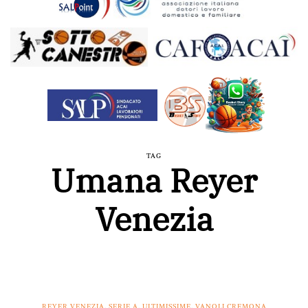
TAG
Umana Reyer
Venezia
REYER VENEZIA
,
SERIE A
,
ULTIMISSIME
,
VANOLI CREMONA