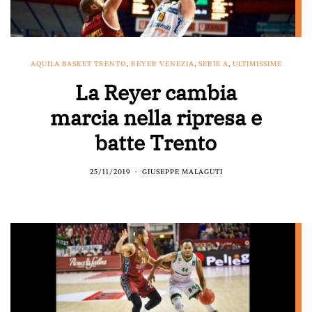
AQUILA BASKET TRENTO
,
REYER VENEZIA
,
SERIE A
,
ULTIMISSIME
La Reyer cambia
marcia nella ripresa e
batte Trento
25/11/2019
GIUSEPPE MALAGUTI