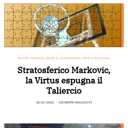
REYER VENEZIA
,
SERIE A
,
ULTIMISSIME
,
VIRTUS BOLOGNA
Stratosferico Markovic,
la Virtus espugna il
Taliercio
26/01/2020
GIUSEPPE MALAGUTI