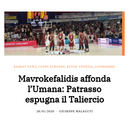
BASKET NEWS
,
COPPE EUROPEE
,
REYER VENEZIA
,
ULTIMISSIME
Mavrokefalidis affonda
l’Umana: Patrasso
espugna il Taliercio
28/01/2020
GIUSEPPE MALAGUTI