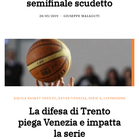
semifinale scudetto
28/05/2019
GIUSEPPE MALAGUTI
AQUILA BASKET TRENTO
,
REYER VENEZIA
,
SERIE A
,
ULTIMISSIME
La difesa di Trento
piega Venezia e impatta
la serie