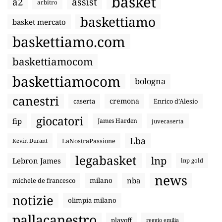
basket
a2
assist
arbitro
baskettiamo
basket mercato
baskettiamo.com
baskettiamocom
baskettiamocom
bologna
canestri
cremona
caserta
Enrico d’Alesio
giocatori
fip
James Harden
juvecaserta
Lba
LaNostraPassione
Kevin Durant
legabasket
lnp
Lebron James
lnp gold
news
nba
michele de francesco
milano
notizie
olimpia milano
pallacanestro
playoff
reggio emilia