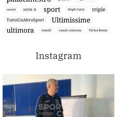
sport
triple
serie A
sassari
Steph Curry
Ultimissime
TuttoUnAltroSport
ultimora
vanoli
Virtus Roma
vanoli cremona
Instagram