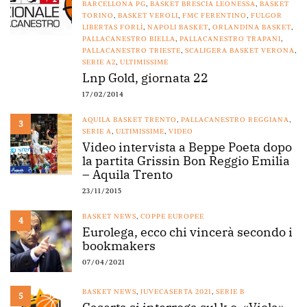
BARCELLONA PG
,
BASKET BRESCIA LEONESSA
,
BASKET
TORINO
,
BASKET VEROLI
,
FMC FERENTINO
,
FULGOR
LIBERTAS FORLÌ
,
NAPOLI BASKET
,
ORLANDINA BASKET
,
PALLACANESTRO BIELLA
,
PALLACANESTRO TRAPANI
,
PALLACANESTRO TRIESTE
,
SCALIGERA BASKET VERONA
,
SERIE A2
,
ULTIMISSIME
Lnp Gold, giornata 22
17/02/2014
AQUILA BASKET TRENTO
,
PALLACANESTRO REGGIANA
,
3
SERIE A
,
ULTIMISSIME
,
VIDEO
Video intervista a Beppe Poeta dopo
la partita Grissin Bon Reggio Emilia
– Aquila Trento
23/11/2015
BASKET NEWS
,
COPPE EUROPEE
4
Eurolega, ecco chi vincerà secondo i
bookmakers
07/04/2021
BASKET NEWS
,
JUVECASERTA 2021
,
SERIE B
5