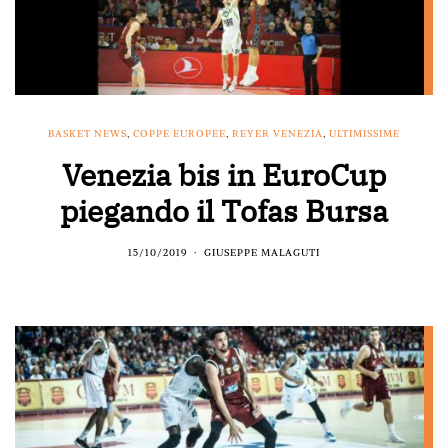
BASKET NEWS
,
COPPE EUROPEE
,
REYER VENEZIA
,
ULTIMISSIME
Venezia bis in EuroCup
piegando il Tofas Bursa
15/10/2019
GIUSEPPE MALAGUTI