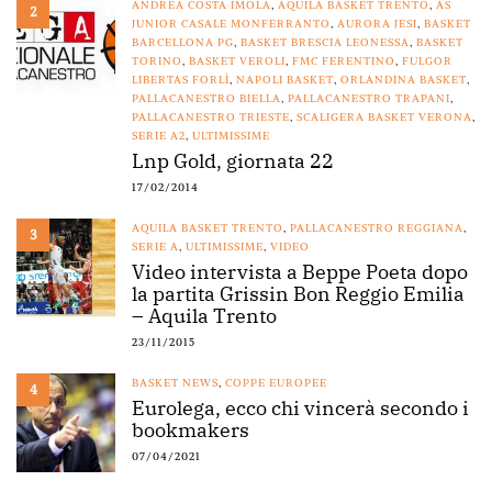
ANDREA COSTA IMOLA
,
AQUILA BASKET TRENTO
,
AS
2
JUNIOR CASALE MONFERRANTO
,
AURORA JESI
,
BASKET
BARCELLONA PG
,
BASKET BRESCIA LEONESSA
,
BASKET
TORINO
,
BASKET VEROLI
,
FMC FERENTINO
,
FULGOR
LIBERTAS FORLÌ
,
NAPOLI BASKET
,
ORLANDINA BASKET
,
PALLACANESTRO BIELLA
,
PALLACANESTRO TRAPANI
,
PALLACANESTRO TRIESTE
,
SCALIGERA BASKET VERONA
,
SERIE A2
,
ULTIMISSIME
Lnp Gold, giornata 22
17/02/2014
AQUILA BASKET TRENTO
,
PALLACANESTRO REGGIANA
,
3
SERIE A
,
ULTIMISSIME
,
VIDEO
Video intervista a Beppe Poeta dopo
la partita Grissin Bon Reggio Emilia
– Aquila Trento
23/11/2015
BASKET NEWS
,
COPPE EUROPEE
4
Eurolega, ecco chi vincerà secondo i
bookmakers
07/04/2021