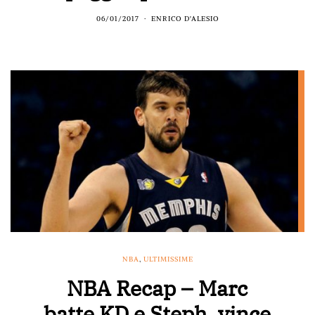
06/01/2017
ENRICO D'ALESIO
NBA
,
ULTIMISSIME
NBA Recap – Marc
batte KD e Steph, vince