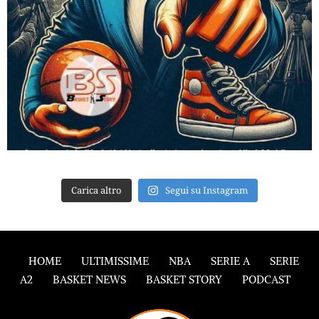
Carica altro
Segui su Instagram
HOME
ULTIMISSIME
NBA
SERIE A
SERIE
A2
BASKET NEWS
BASKET STORY
PODCAST