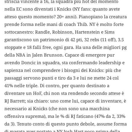
striscia vincente a 16, la squadra più hot del momento
nella EC sono diventati i Knicks (NY fans: quanto avete
atteso questo momento? 20+ anni). Pianopiano la creatura
prende forma nelle mani di coach Thib. NY è molto forte
sottocanestro: Randle, Robinson, Hartenstein e Sims
garantiscono un patrimonio di 42 pti, 32 rebs (11 off), 3.5
stoppate e 18 falli free, ogni gara. Ha una delle migliori pg
della NBA in Jalen Brunson. Capace di emergere pur
avendo Doncic in squadra, sta confermando leadership e
sapienza nel comprendere i bisogni dei Knicks: più che
passaggi servono punti e tiro da 3 e lui ne mette 24 col
41% nelle triple. Di contro, per quanto destinato a
diventare un HoF, chi non sta rendendo secondo attese è
RJ Barrett; sia chiaro: uno come lui, capace di inventare, è
necessario ai Knicks (che non sono una macchina
offensiva suprema), ma le % di RJ faticano (47% da 2, 33%
da 3). Tenuto conto di questo punto debole, assume forma
di magata aver portato a NY Josh Hart poco prima della