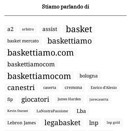
Stiamo parlando di
basket
a2
assist
arbitro
baskettiamo
basket mercato
baskettiamo.com
baskettiamocom
baskettiamocom
bologna
canestri
cremona
caserta
Enrico d’Alesio
giocatori
fip
James Harden
juvecaserta
Lba
LaNostraPassione
Kevin Durant
legabasket
lnp
Lebron James
lnp gold