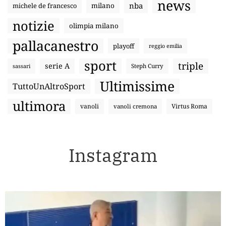
news
nba
michele de francesco
milano
notizie
olimpia milano
pallacanestro
playoff
reggio emilia
sport
triple
serie A
sassari
Steph Curry
Ultimissime
TuttoUnAltroSport
ultimora
vanoli
Virtus Roma
vanoli cremona
Instagram