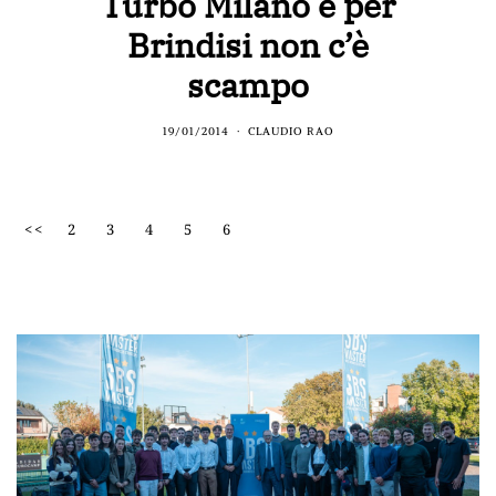
Turbo Milano e per
Brindisi non c’è
scampo
19/01/2014
CLAUDIO RAO
<<
2
3
4
5
6