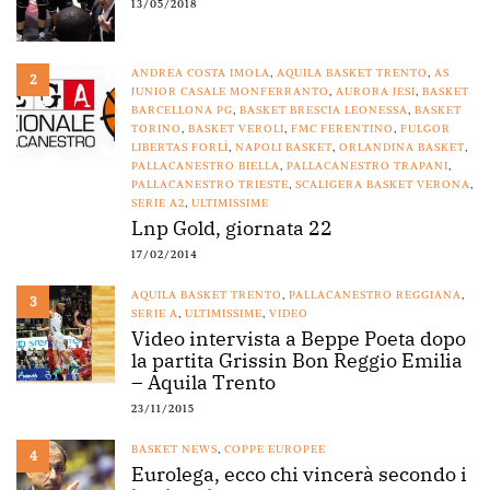
13/05/2018
ANDREA COSTA IMOLA
,
AQUILA BASKET TRENTO
,
AS
2
JUNIOR CASALE MONFERRANTO
,
AURORA JESI
,
BASKET
BARCELLONA PG
,
BASKET BRESCIA LEONESSA
,
BASKET
TORINO
,
BASKET VEROLI
,
FMC FERENTINO
,
FULGOR
LIBERTAS FORLÌ
,
NAPOLI BASKET
,
ORLANDINA BASKET
,
PALLACANESTRO BIELLA
,
PALLACANESTRO TRAPANI
,
PALLACANESTRO TRIESTE
,
SCALIGERA BASKET VERONA
,
SERIE A2
,
ULTIMISSIME
Lnp Gold, giornata 22
17/02/2014
AQUILA BASKET TRENTO
,
PALLACANESTRO REGGIANA
,
3
SERIE A
,
ULTIMISSIME
,
VIDEO
Video intervista a Beppe Poeta dopo
la partita Grissin Bon Reggio Emilia
– Aquila Trento
23/11/2015
BASKET NEWS
,
COPPE EUROPEE
4
Eurolega, ecco chi vincerà secondo i