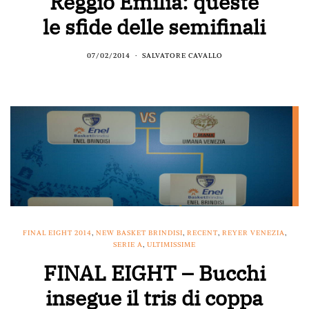
Reggio Emilia: queste
le sfide delle semifinali
07/02/2014
SALVATORE CAVALLO
FINAL EIGHT 2014
,
NEW BASKET BRINDISI
,
RECENT
,
REYER VENEZIA
,
SERIE A
,
ULTIMISSIME
FINAL EIGHT – Bucchi
insegue il tris di coppa