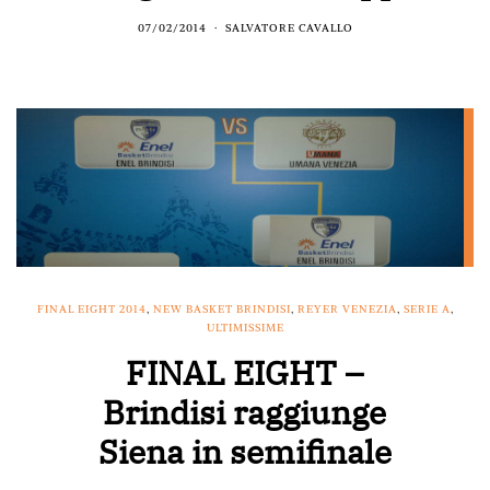
07/02/2014
SALVATORE CAVALLO
FINAL EIGHT 2014
,
NEW BASKET BRINDISI
,
REYER VENEZIA
,
SERIE A
,
ULTIMISSIME
FINAL EIGHT –
Brindisi raggiunge
Siena in semifinale