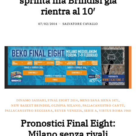
sprinta ma Brindisi già
rientra al 10′
07/02/2014
SALVATORE CAVALLO
DINAMO SASSARI
,
FINAL EIGHT 2014
,
MENS SANA SIENA 1871
,
NEW BASKET BRINDISI
,
OLIMPIA MILANO
,
PALLACANESTRO CANTÙ
,
PALLACANESTRO REGGIANA
,
REYER VENEZIA
,
SERIE A
,
VIRTUS ROMA 1960
Pronostici Final Eight:
Milano senza rivali