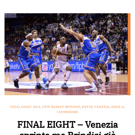
FINAL EIGHT 2014
,
NEW BASKET BRINDISI
,
REYER VENEZIA
,
SERIE A
,
ULTIMISSIME
FINAL EIGHT – Venezia