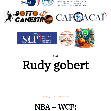
TAG
Rudy gobert
NBA
,
ULTIMISSIME
NBA – WCF: