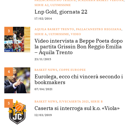
PALLACANESTRO TRIESTE
,
SCALIGERA BASKET VERONA
,
SERIE A2
,
ULTIMISSIME
Lnp Gold, giornata 22
17/02/2014
AQUILA BASKET TRENTO
,
PALLACANESTRO REGGIANA
,
3
SERIE A
,
ULTIMISSIME
,
VIDEO
Video intervista a Beppe Poeta dopo
la partita Grissin Bon Reggio Emilia
– Aquila Trento
23/11/2015
BASKET NEWS
,
COPPE EUROPEE
4
Eurolega, ecco chi vincerà secondo i
bookmakers
07/04/2021
BASKET NEWS
,
JUVECASERTA 2021
,
SERIE B
5
Caserta si interroga sul k.o. «Viola»
12/03/2019