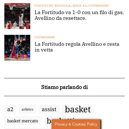
FORTITUDO BOLOGNA
,
SERIE A2
,
ULTIMISSIME
La Fortitudo va 1-0 con un filo di gas.
Avellino da resettare.
ULTIMISSIME
La Fortitudo regola Avellino e resta
in vetta
Stiamo parlando di
basket
a2
assist
arbitro
baskettiamo
basket mercato
Privacy & Cookies Policy