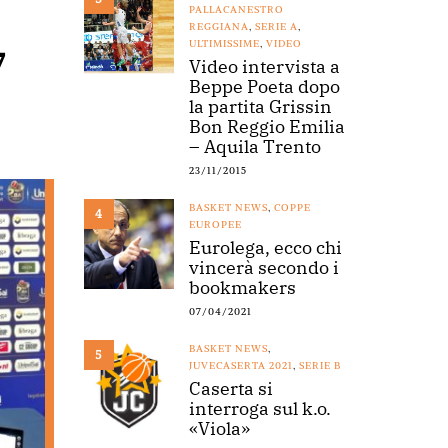
PALLACANESTRO
REGGIANA
,
SERIE A
,
ULTIMISSIME
,
VIDEO
7
Video intervista a
Beppe Poeta dopo
la partita Grissin
Bon Reggio Emilia
– Aquila Trento
23/11/2015
BASKET NEWS
,
COPPE
4
EUROPEE
Eurolega, ecco chi
vincerà secondo i
bookmakers
07/04/2021
BASKET NEWS
,
5
JUVECASERTA 2021
,
SERIE B
Caserta si
interroga sul k.o.
«Viola»