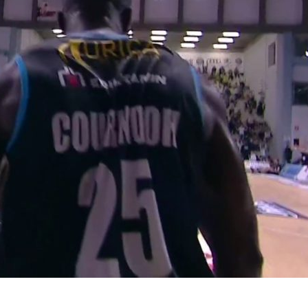
BASKET NEWS
,
ULTIMISSIME
BASKET NEWS
,
ULTIMI
Alla Roig Arena di
Piazza Paci a ca
A
,
Valencia arriva «The
con un’opera d’
Eye»
cielo apert
E
14/07/2025
17/06/2026