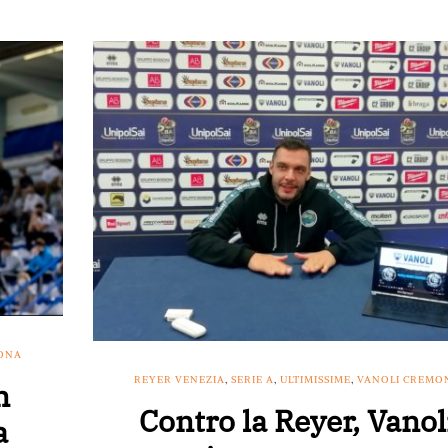
ONA
REYER VENEZIA
,
SERIE A
,
ULTIMISSIME
,
VANOLI CREMO
n
Contro la Reyer, Vanol
a