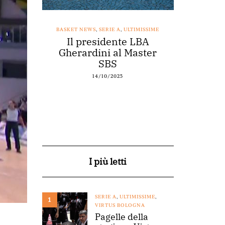
SSIME
BASKET NEWS
,
SERIE A
,
ULTIMISSIME
BASKET NEWS
nestro
Il presidente LBA
Acqu
arte a
Gherardini al Master
spons
o
SBS
14/10/2025
I più letti
SERIE A
,
ULTIMISSIME
,
1
VIRTUS BOLOGNA
Pagelle della