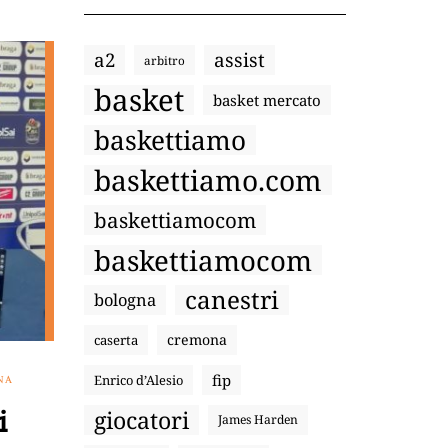
a2
assist
arbitro
basket
basket mercato
baskettiamo
baskettiamo.com
baskettiamocom
baskettiamocom
canestri
bologna
cremona
caserta
fip
Enrico d’Alesio
NA
i
giocatori
James Harden