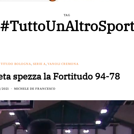
TAG
#TuttoUnAltroSpor
TITUDO BOLOGNA
,
SERIE A
,
VANOLI CREMONA
ta spezza la Fortitudo 94-78
/2021
MICHELE DE FRANCESCO