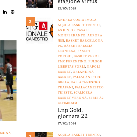
stagione Virtus
13/05/2018
ANDREA COSTA IMOLA
,
2
AQUILA BASKET TRENTO
,
AS JUNIOR CASALE
MONFERRANTO
,
AURORA
JESI
,
BASKET BARCELLONA
PG
,
BASKET BRESCIA
LEONESSA
,
BASKET
TORINO
,
BASKET VEROLI
,
FMC FERENTINO
,
FULGOR
LIBERTAS FORLÌ
,
NAPOLI
BASKET
,
ORLANDINA
BASKET
,
PALLACANESTRO
BIELLA
,
PALLACANESTRO
TRAPANI
,
PALLACANESTRO
TRIESTE
,
SCALIGERA
BASKET VERONA
,
SERIE A2
,
ULTIMISSIME
Lnp Gold,
giornata 22
17/02/2014
EMONA
AQUILA BASKET TRENTO
,
3