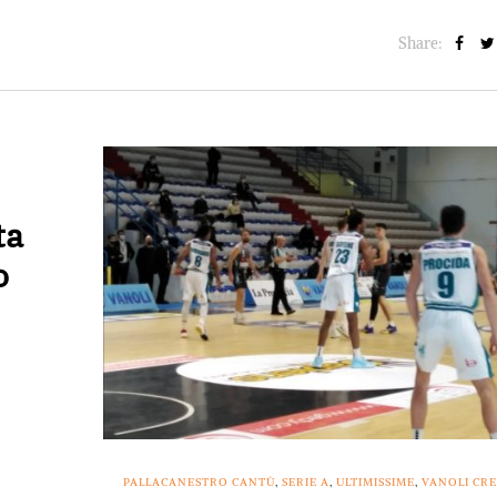
Share:
ta
o
PALLACANESTRO CANTÙ
,
SERIE A
,
ULTIMISSIME
,
VANOLI CR