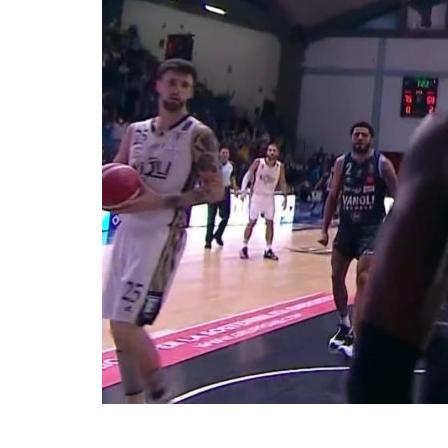
BASKET TORINO
,
BENEDETTO XIV CENTO
,
BERGAMO BASKET 2014
,
FORLÌ
PALLACANESTRO 2.015
,
FORTITUDO BOLOGN
NEW BASKET BRINDISI
,
PISTOIA BASKET
,
ROSETO
,
SCAFATI BASKET 1969
,
SCALIGERA
BASKET VERONA
,
SCANDONE AVELLINO
,
SERI
A2
,
URANIA MILANO
,
VUELLE PESARO
Serie A2, le protagoniste
della stagione 2025-26
08/08/2025