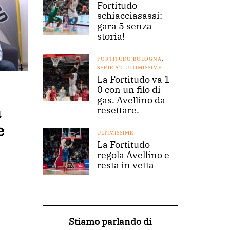
Fortitudo
schiacciasassi:
gara 5 senza
storia!
FORTITUDO BOLOGNA
,
SERIE A2
,
ULTIMISSIME
La Fortitudo va 1-
0 con un filo di
gas. Avellino da
a
resettare.
e
ULTIMISSIME
La Fortitudo
regola Avellino e
resta in vetta
Stiamo parlando di