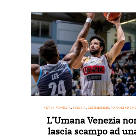
REYER VENEZIA
,
SERIE A
,
ULTIMISSIME
,
VANOLI CREM
L’Umana Venezia no
lascia scampo ad un