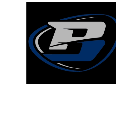
BASKET TORINO
,
BENEDETTO XIV CENTO
,
BERGAMO BASKET 2014
,
FORLÌ
PALLACANESTRO 2.015
,
FORTITUDO BOLOGN
NEW BASKET BRINDISI
,
PISTOIA BASKET
,
ROSETO
,
SCAFATI BASKET 1969
,
SCALIGERA
BASKET VERONA
,
SCANDONE AVELLINO
,
SERI
A2
,
URANIA MILANO
,
VUELLE PESARO
Serie A2, le protagoniste
della stagione 2025-26
08/08/2025