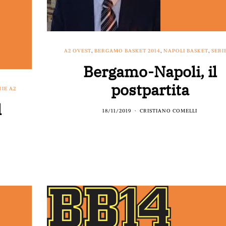
A2 OVEST
,
BERGAMO BASKET 2014
,
NAPOLI BASKET
,
SERI
Bergamo-Napoli, il
postpartita
RIE A2
l
18/11/2019
CRISTIANO COMELLI