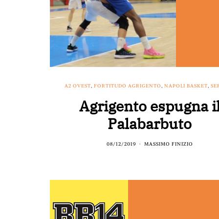
A2 OVEST
,
FORTITUDO AGRIGENTO
,
NAPOLI BASKET
,
SE
Agrigento espugna i
Palabarbuto
08/12/2019
MASSIMO FINIZIO