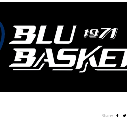
BASKET NEWS
,
ULTIMISSIME
BASKET NEWS
,
ULTIMI
Alla Roig Arena di
Piazza Paci a ca
A
,
Valencia arriva «The
con un’opera d’
Eye»
cielo apert
E
14/07/2025
17/06/2026
Share: