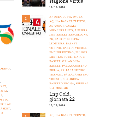
stagione Virtus
13/05/2018
ANDREA COSTA IMOLA
,
2
AQUILA BASKET TRENTO
,
AS JUNIOR CASALE
MONFERRANTO
,
AURORA
JESI
,
BASKET BARCELLONA
PG
,
BASKET BRESCIA
LEONESSA
,
BASKET
TORINO
,
BASKET VEROLI
,
FMC FERENTINO
,
FULGOR
LIBERTAS FORLÌ
,
NAPOLI
BASKET
,
ORLANDINA
BASKET
,
PALLACANESTRO
TORINO
,
BIELLA
,
PALLACANESTRO
TRAPANI
,
PALLACANESTRO
TRIESTE
,
SCALIGERA
O
,
BASKET VERONA
,
SERIE A2
,
SKET
,
ULTIMISSIME
TOVA
,
Lnp Gold,
11
,
giornata 22
OSETO
,
ERIE A2
,
17/02/2014
BASKET
,
NO
AQUILA BASKET TRENTO
,
3