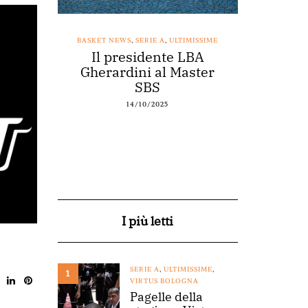
SSIME
BASKET NEWS
,
SERIE A
,
ULTIMISSIME
BASKET NEWS
nestro
Il presidente LBA
Acqu
arte a
Gherardini al Master
spons
o
SBS
14/10/2025
I più letti
SERIE A
,
ULTIMISSIME
,
1
VIRTUS BOLOGNA
Pagelle della