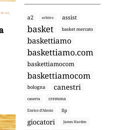
IE A2
,
a2
assist
arbitro
basket
a
basket mercato
baskettiamo
baskettiamo.com
baskettiamocom
baskettiamocom
canestri
bologna
cremona
caserta
fip
Enrico d’Alesio
giocatori
James Harden