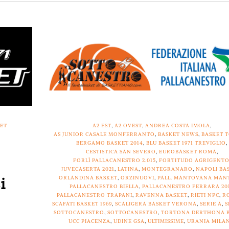
KET
A2 EST
,
A2 OVEST
,
ANDREA COSTA IMOLA
,
AS JUNIOR CASALE MONFERRANTO
,
BASKET NEWS
,
BASKET 
BERGAMO BASKET 2014
,
BLU BASKET 1971 TREVIGLIO
,
CESTISTICA SAN SEVERO
,
EUROBASKET ROMA
,
FORLÌ PALLACANESTRO 2.015
,
FORTITUDO AGRIGENT
JUVECASERTA 2021
,
LATINA
,
MONTEGRANARO
,
NAPOLI BA
i
ORLANDINA BASKET
,
ORZINUOVI
,
PALL. MANTOVANA MAN
PALLACANESTRO BIELLA
,
PALLACANESTRO FERRARA 20
PALLACANESTRO TRAPANI
,
RAVENNA BASKET
,
RIETI NPC
,
R
SCAFATI BASKET 1969
,
SCALIGERA BASKET VERONA
,
SERIE A
,
S
SOTTOCANESTRO
,
SOTTOCANESTRO
,
TORTONA DERTHONA 
UCC PIACENZA
,
UDINE GSA
,
ULTIMISSIME
,
URANIA MILA