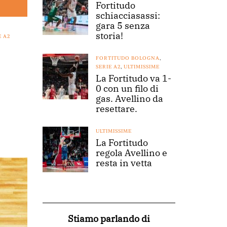
Fortitudo
schiacciasassi:
gara 5 senza
storia!
E A2
FORTITUDO BOLOGNA
,
SERIE A2
,
ULTIMISSIME
La Fortitudo va 1-
0 con un filo di
gas. Avellino da
resettare.
ULTIMISSIME
La Fortitudo
regola Avellino e
resta in vetta
Stiamo parlando di