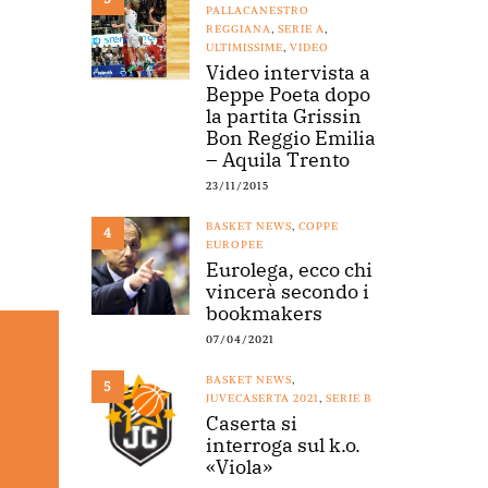
PALLACANESTRO
REGGIANA
,
SERIE A
,
ULTIMISSIME
,
VIDEO
Video intervista a
Beppe Poeta dopo
la partita Grissin
Bon Reggio Emilia
– Aquila Trento
23/11/2015
BASKET NEWS
,
COPPE
4
EUROPEE
Eurolega, ecco chi
vincerà secondo i
bookmakers
07/04/2021
BASKET NEWS
,
5
JUVECASERTA 2021
,
SERIE B
Caserta si
interroga sul k.o.
«Viola»