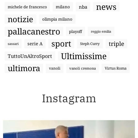
news
nba
michele de francesco
milano
notizie
olimpia milano
pallacanestro
playoff
reggio emilia
sport
triple
serie A
sassari
Steph Curry
Ultimissime
TuttoUnAltroSport
ultimora
vanoli
Virtus Roma
vanoli cremona
Instagram