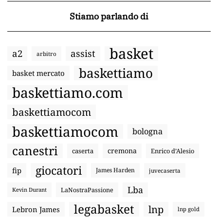
Stiamo parlando di
basket
a2
assist
arbitro
baskettiamo
basket mercato
baskettiamo.com
baskettiamocom
baskettiamocom
bologna
canestri
cremona
caserta
Enrico d’Alesio
giocatori
fip
James Harden
juvecaserta
Lba
LaNostraPassione
Kevin Durant
legabasket
lnp
Lebron James
lnp gold