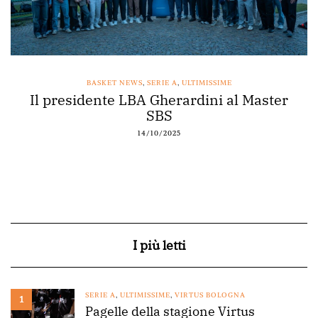
BASKET NEWS
,
SERIE A
,
ULTIMISSIME
Il presidente LBA Gherardini al Master
Ac
SBS
14/10/2025
I più letti
SERIE A
,
ULTIMISSIME
,
VIRTUS BOLOGNA
1
Pagelle della stagione Virtus