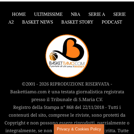
HOME
ULTIMISSIME
NBA
SERIE A
SERIE
A2
BASKET NEWS
BASKET STORY
PODCAST
©2001 - 2026 RIPRODUZIONE RISERVATA -
Baskettiamo.com è una testata giornalistica registrata
presso il Tribunale di S.Maria C.V.
Registro della Stampa n° 868 del 22/11/2018 - Tutti i
contenuti del sito, comprese le riviste, sono protetti da
Copyright e non possono essere riprodotti, parzialmente o
Privacy & Cookies Policy
integralmente, se non previa autorizzazione scritta. Tutte