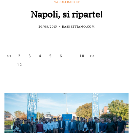
NAPOLI BASKET
Napoli, si riparte!
20/08/2015
BASKETTIAMO.COM
<<
2
3
4
5
6
10
>>
12