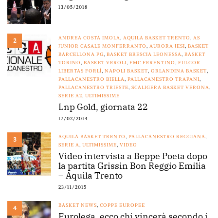
13/05/2018
ANDREA COSTA IMOLA
,
AQUILA BASKET TRENTO
,
AS
2
JUNIOR CASALE MONFERRANTO
,
AURORA JESI
,
BASKET
BARCELLONA PG
,
BASKET BRESCIA LEONESSA
,
BASKET
TORINO
,
BASKET VEROLI
,
FMC FERENTINO
,
FULGOR
LIBERTAS FORLÌ
,
NAPOLI BASKET
,
ORLANDINA BASKET
,
PALLACANESTRO BIELLA
,
PALLACANESTRO TRAPANI
,
PALLACANESTRO TRIESTE
,
SCALIGERA BASKET VERONA
,
SERIE A2
,
ULTIMISSIME
Lnp Gold, giornata 22
17/02/2014
AQUILA BASKET TRENTO
,
PALLACANESTRO REGGIANA
,
3
SERIE A
,
ULTIMISSIME
,
VIDEO
Video intervista a Beppe Poeta dopo
la partita Grissin Bon Reggio Emilia
– Aquila Trento
23/11/2015
BASKET NEWS
,
COPPE EUROPEE
4
Eurolega, ecco chi vincerà secondo i