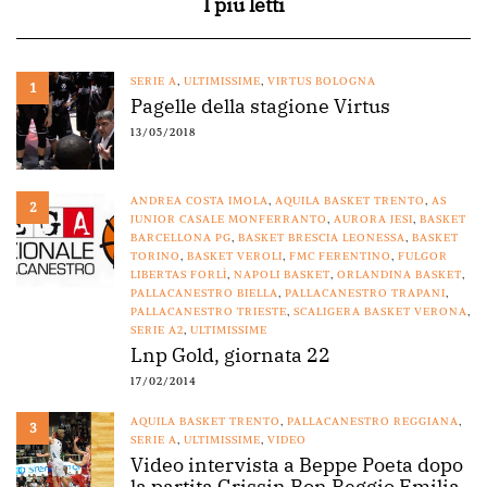
I più letti
SERIE A
,
ULTIMISSIME
,
VIRTUS BOLOGNA
1
Pagelle della stagione Virtus
13/05/2018
ANDREA COSTA IMOLA
,
AQUILA BASKET TRENTO
,
AS
2
JUNIOR CASALE MONFERRANTO
,
AURORA JESI
,
BASKET
BARCELLONA PG
,
BASKET BRESCIA LEONESSA
,
BASKET
TORINO
,
BASKET VEROLI
,
FMC FERENTINO
,
FULGOR
LIBERTAS FORLÌ
,
NAPOLI BASKET
,
ORLANDINA BASKET
,
PALLACANESTRO BIELLA
,
PALLACANESTRO TRAPANI
,
PALLACANESTRO TRIESTE
,
SCALIGERA BASKET VERONA
,
SERIE A2
,
ULTIMISSIME
Lnp Gold, giornata 22
17/02/2014
AQUILA BASKET TRENTO
,
PALLACANESTRO REGGIANA
,
3
SERIE A
,
ULTIMISSIME
,
VIDEO
Video intervista a Beppe Poeta dopo
la partita Grissin Bon Reggio Emilia