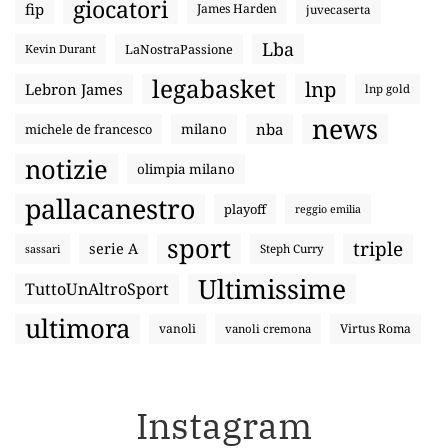
giocatori
fip
James Harden
juvecaserta
Lba
LaNostraPassione
Kevin Durant
legabasket
lnp
Lebron James
lnp gold
news
nba
michele de francesco
milano
notizie
olimpia milano
pallacanestro
playoff
reggio emilia
sport
triple
serie A
sassari
Steph Curry
Ultimissime
TuttoUnAltroSport
ultimora
vanoli
Virtus Roma
vanoli cremona
Instagram