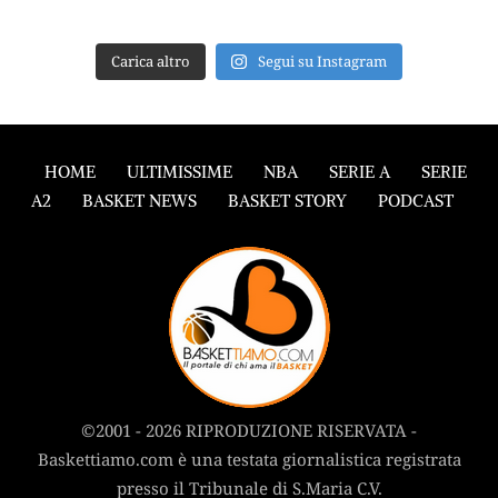
Carica altro
Segui su Instagram
HOME
ULTIMISSIME
NBA
SERIE A
SERIE
A2
BASKET NEWS
BASKET STORY
PODCAST
©2001 - 2026 RIPRODUZIONE RISERVATA -
Baskettiamo.com è una testata giornalistica registrata
presso il Tribunale di S.Maria C.V.