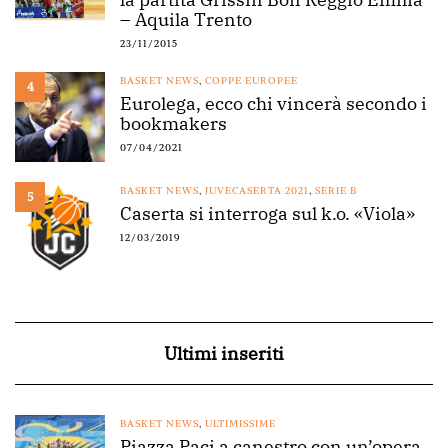
– Aquila Trento
23/11/2015
BASKET NEWS
,
COPPE EUROPEE
4
Eurolega, ecco chi vincerà secondo i
bookmakers
07/04/2021
BASKET NEWS
,
JUVECASERTA 2021
,
SERIE B
5
Caserta si interroga sul k.o. «Viola»
12/03/2019
Ultimi inseriti
BASKET NEWS
,
ULTIMISSIME
Piazza Paci a canestro con un’opera