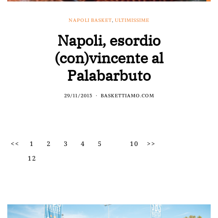
NAPOLI BASKET
,
ULTIMISSIME
Napoli, esordio
(con)vincente al
Palabarbuto
29/11/2015
BASKETTIAMO.COM
<<
1
2
3
4
5
10
>>
12